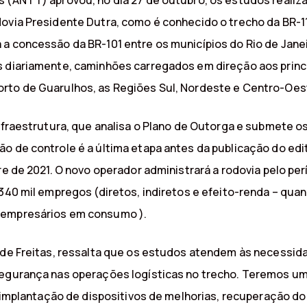
s (ANTT) aprovou, no dia 27 de outubro, os estudos reali
ovia Presidente Dutra, como é conhecido o trecho da BR-11
 a concessão da BR-101 entre os municípios do Rio de Jane
s diariamente, caminhões carregados em direção aos princi
orto de Guarulhos, as Regiões Sul, Nordeste e Centro-Oes
Infraestrutura, que analisa o Plano de Outorga e submete o
o de controle é a última etapa antes da publicação do edi
re de 2021. O novo operador administrará a rodovia pelo pe
 340 mil empregos (diretos, indiretos e efeito-renda – qua
 empresários em consumo ).
 de Freitas, ressalta que os estudos atendem às necessidad
 segurança nas operações logísticas no trecho. Teremos 
is, implantação de dispositivos de melhorias, recuperação