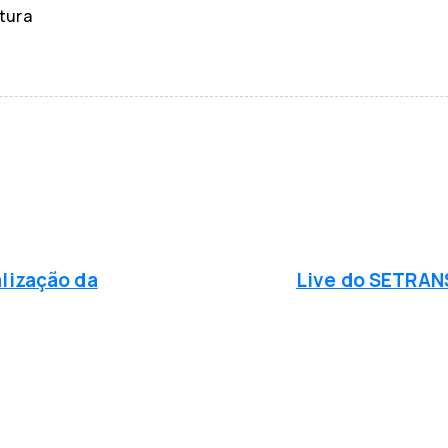
tura
P
r
ó
alização da
Live do SETRAN
x
i
m
a
n
o
t