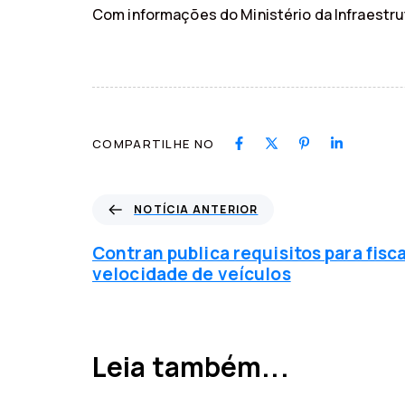
Com informações do Ministério da Infraestru
COMPARTILHE NO
N
NOTÍCIA ANTERIOR
o
t
Contran publica requisitos para fisc
í
velocidade de veículos
c
i
a
a
Leia também...
n
t