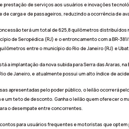
e prestação de serviços aos usuários e inovações tecnológi
 de carga e de passageiros, reduzindo a ocorrência de ava
oncessão terá um total de 625,8 quilômetros distribuídos 
cípio de Seropédica (RJ) e o entroncamento com a BR-381/S
uilômetros entre o município do Rio de Janeiro (RJ) e Ubat
stá a implantação da nova subida para Serra das Araras, na
Rio de Janeiro, e atualmente possui um alto índice de acid
sas apresentadas pelo poder público, o leilão ocorrerá pe
ifa e um teto de desconto. Ganha o leilão quem oferecer o 
 para o desempate entre concorrentes.
escontos para usuários frequentes e motoristas que opte