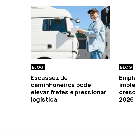
e
r
i
o
r
BLOG
BLOG
Escassez de
Empl
caminhoneiros pode
imple
elevar fretes e pressionar
cresc
logística
2026