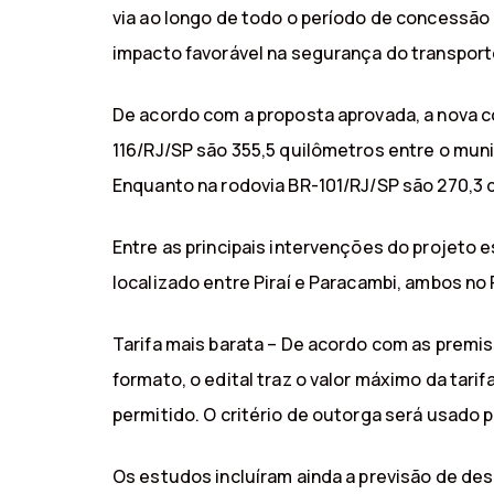
via ao longo de todo o período de concessão 
impacto favorável na segurança do transporte
De acordo com a proposta aprovada, a nova c
116/RJ/SP são 355,5 quilômetros entre o muni
Enquanto na rodovia BR-101/RJ/SP são 270,3 q
Entre as principais intervenções do projeto e
localizado entre Piraí e Paracambi, ambos no 
Tarifa mais barata – De acordo com as premis
formato, o edital traz o valor máximo da tar
permitido. O critério de outorga será usado
Os estudos incluíram ainda a previsão de d