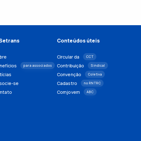
Setrans
Conteúdos úteis
bre
Circular da
CCT
nefícios
Contribuição
para associados
Sindical
tícias
Convenção
Coletiva
socie-se
Cadastro
no RNTRC
ntato
Comjovem
ABC