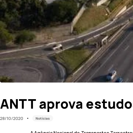
Published
Published
on:
in:
ANTT aprova estudo
28/10/2020
Notícias