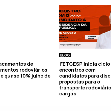
í
c
i
a
BLOG
acamentos de
FETCESP inicia ciclo
mentos rodoviários
encontros com
e quase 10% julho de
candidatos para disc
propostas para o
transporte rodoviári
cargas