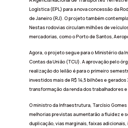
A Agência Nacional de Transportes Terrestre
Logística (EPL) para a nova concessão da Rod
de Janeiro (RJ). O projeto também contempla
Nestas rodovias circulam milhões de veículo
mercadorias, como o Porto de Santos, Aerop
Agora, o projeto segue para o Ministério da 
Contas da União (TCU). A aprovação pelo órgã
realização do leilão é para o primeiro semest
investidos mais de R$ 14,5 bilhões e gerados
transformação da renda dos trabalhadores e
O ministro da Infraestrutura, Tarcísio Gomes
melhorias previstas aumentarão a fluidez e
duplicação, vias marginais, faixas adiciona