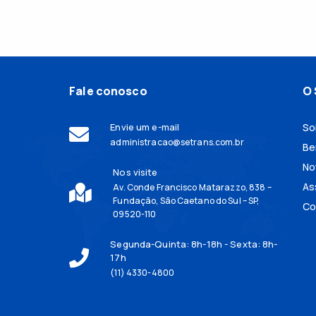
Fale conosco
O 
Envie um e-mail
So
administracao@setrans.com.br
Be
No
Nos visite
As
Av. Conde Francisco Matarazzo, 838 –
Fundação, São Caetano do Sul – SP,
Co
09520-110
Segunda-Quinta: 8h-18h - Sexta: 8h-
17h
(11) 4330-4800