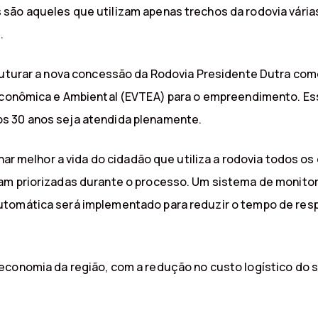
 são aqueles que utilizam apenas trechos da rodovia vári
.
struturar a nova concessão da Rodovia Presidente Dutra c
 Econômica e Ambiental (EVTEA) para o empreendimento. Ess
s 30 anos seja atendida plenamente.
rnar melhor a vida do cidadão que utiliza a rodovia todos os
ram priorizadas durante o processo. Um sistema de monit
utomática será implementado para reduzir o tempo de res
conomia da região, com a redução no custo logístico do se