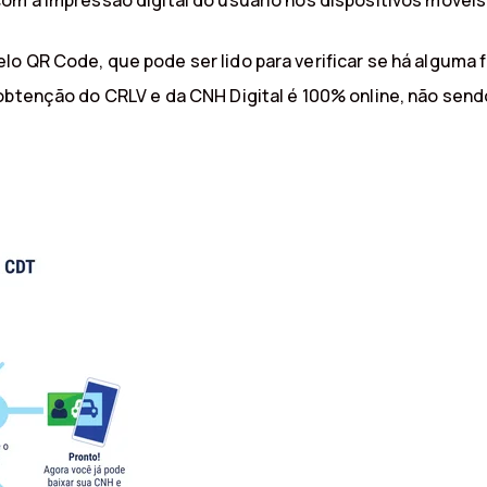
om a impressão digital do usuário nos dispositivos móveis 
lo QR Code, que pode ser lido para verificar se há alguma
 obtenção do CRLV e da CNH Digital é 100% online, não se