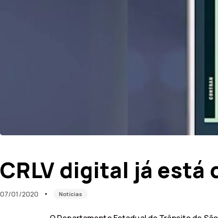
Published
Published
on:
in:
CRLV digital já está
07/01/2020
Notícias