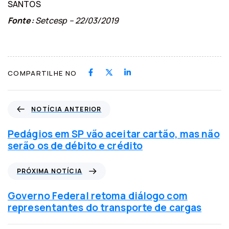
SANTOS
Fonte:
Setcesp – 22/03/2019
COMPARTILHE NO
N
NOTÍCIA ANTERIOR
o
t
Pedágios em SP vão aceitar cartão, mas não
í
serão os de débito e crédito
c
i
P
PRÓXIMA NOTÍCIA
a
r
a
ó
Governo Federal retoma diálogo com
n
x
representantes do transporte de cargas
t
i
e
m