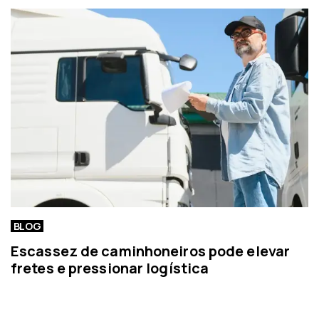
t
í
c
i
a
BLOG
Escassez de caminhoneiros pode elevar
fretes e pressionar logística