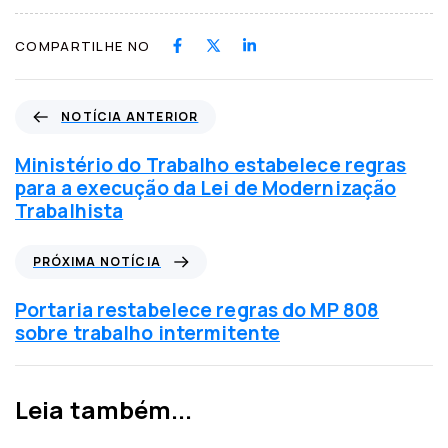
COMPARTILHE NO
N
NOTÍCIA ANTERIOR
o
t
Ministério do Trabalho estabelece regras
í
para a execução da Lei de Modernização
c
Trabalhista
i
a
P
PRÓXIMA NOTÍCIA
a
r
n
ó
Portaria restabelece regras do MP 808
t
x
sobre trabalho intermitente
e
i
r
m
i
a
Leia também...
o
n
r
o