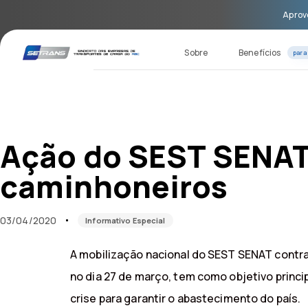
Skip
Skip
Aprove
links
to
primary
navigation
Sobre
Benefícios
para
Skip
to
content
Published
Published
on:
in:
Ação do SEST SENAT 
caminhoneiros
03/04/2020
Informativo Especial
A mobilização nacional do SEST SENAT contra 
no dia 27 de março, tem como objetivo princ
crise para garantir o abastecimento do país.