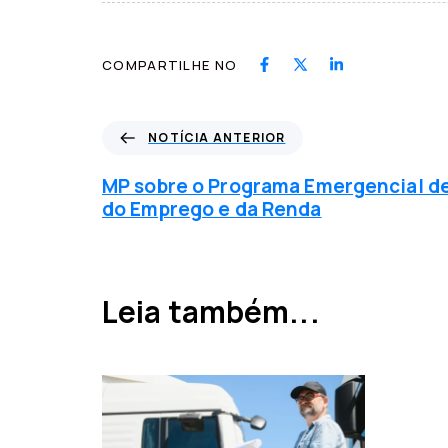
COMPARTILHE NO
N
NOTÍCIA ANTERIOR
o
t
MP sobre o Programa Emergencial 
í
do Emprego e da Renda
c
i
a
a
Leia também...
n
t
e
r
i
o