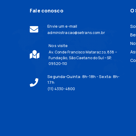
Fale conosco
O 
Envie um e-mail
So
administracao@setrans.com.br
Be
No
Nos visite
As
Av. Conde Francisco Matarazzo, 838 –
Fundação, São Caetano do Sul – SP,
Co
09520-110
Segunda-Quinta: 8h-18h - Sexta: 8h-
17h
(11) 4330-4800