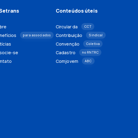
Setrans
Conteúdos úteis
bre
Circular da
CCT
nefícios
Contribuição
para associados
Sindical
tícias
Convenção
Coletiva
socie-se
Cadastro
no RNTRC
ntato
Comjovem
ABC