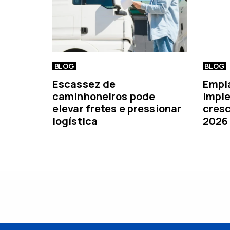
r
BLOG
BLOG
Escassez de
Empl
caminhoneiros pode
imple
elevar fretes e pressionar
cresc
logística
2026