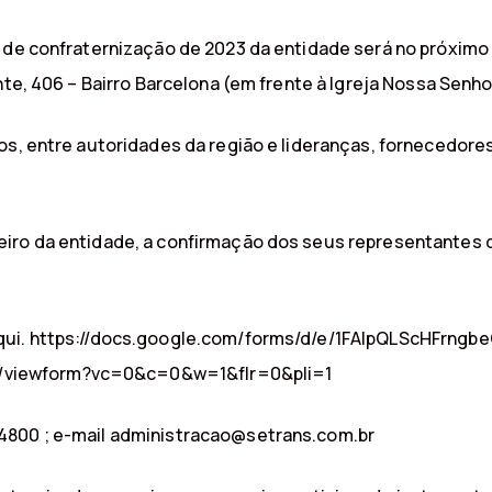
 de confraternização de 2023 da entidade será no próximo 
nte, 406 – Bairro Barcelona (em frente à Igreja Nossa Senh
os, entre autoridades da região e lideranças, fornecedore
iro da entidade, a confirmação dos seus representantes d
qui. https://docs.google.com/forms/d/e/1FAIpQLScHFrngb
/viewform?vc=0&c=0&w=1&flr=0&pli=1
4800 ; e-mail administracao@setrans.com.br