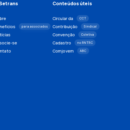
Setrans
Conteúdos úteis
bre
Circular da
CCT
nefícios
Contribuição
para associados
Sindical
tícias
Convenção
Coletiva
socie-se
Cadastro
no RNTRC
ntato
Comjovem
ABC