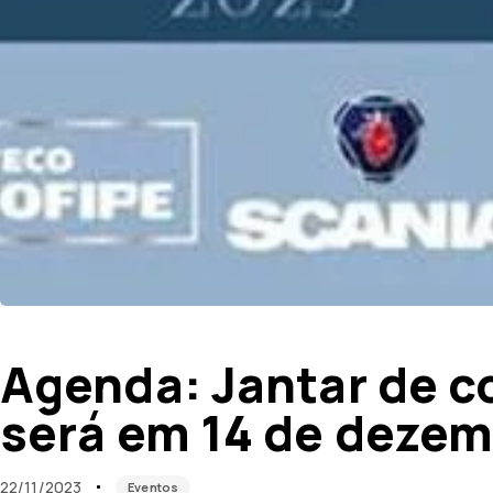
Published
Published
on:
in:
Agenda: Jantar de 
será em 14 de deze
22/11/2023
Eventos