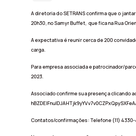
A diretoria do SETRANS confirma que o jantar
20h30, no Samyr Buffet, que fica na Rua Orie
A expectativa é reunir cerca de 200 convidad
carga.
Para empresa associada e patrocinador/parce
2023.
Associado confirme sua presença clicando a
hBZDEIFnulDJAHTjk9yYVv7v0CZPxQpySXFeA
Contatos/confirmações: Telefone (11) 4330-