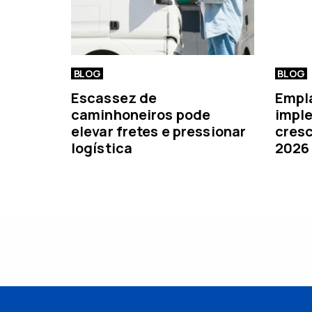
BLOG
BLOG
Escassez de
Empl
caminhoneiros pode
imple
elevar fretes e pressionar
cresc
logística
2026