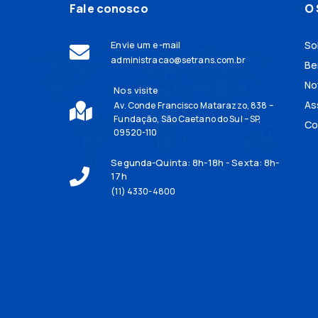
Fale conosco
O 
Envie um e-mail
So
administracao@setrans.com.br
Be
No
Nos visite
As
Av. Conde Francisco Matarazzo, 838 –
Fundação, São Caetano do Sul – SP,
Co
09520-110
Segunda-Quinta: 8h-18h - Sexta: 8h-
17h
(11) 4330-4800