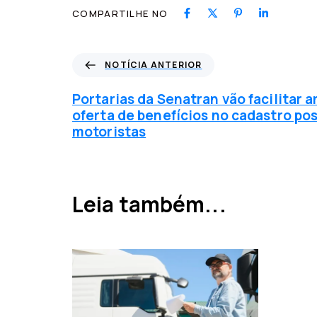
COMPARTILHE NO
N
NOTÍCIA ANTERIOR
o
t
Portarias da Senatran vão facilitar 
í
oferta de benefícios no cadastro pos
c
motoristas
i
a
a
n
Leia também...
t
e
r
i
o
r