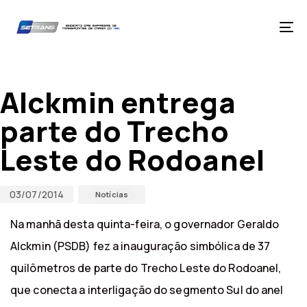
Skip
Skip
links
to
primary
Tog
navigation
nav
Skip
Published
Published
to
on:
in:
content
Alckmin entrega
parte do Trecho
Leste do Rodoanel
03/07/2014
Notícias
Na manhã desta quinta-feira, o governador Geraldo
Alckmin (PSDB) fez a inauguração simbólica de 37
quilômetros de parte do Trecho Leste do Rodoanel,
que conecta a interligação do segmento Sul do anel