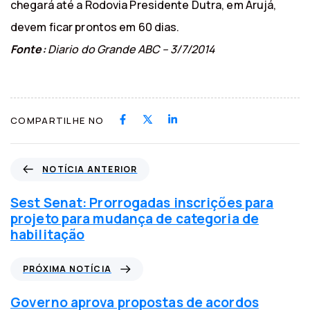
chegará até a Rodovia Presidente Dutra, em Arujá,
devem ficar prontos em 60 dias.
Fonte:
Diario do Grande ABC – 3/7/2014
COMPARTILHE NO
N
NOTÍCIA ANTERIOR
o
t
Sest Senat: Prorrogadas inscrições para
í
projeto para mudança de categoria de
c
habilitação
i
a
P
PRÓXIMA NOTÍCIA
a
r
n
ó
Governo aprova propostas de acordos
t