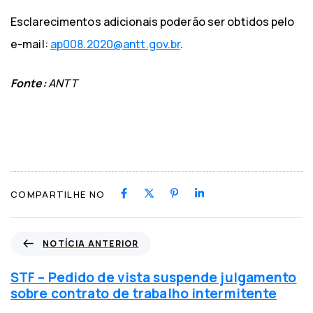
Esclarecimentos adicionais poderão ser obtidos pelo
e-mail:
ap008.2020@antt.gov.br
.
Fonte:
ANTT
COMPARTILHE NO
N
NOTÍCIA ANTERIOR
o
t
STF – Pedido de vista suspende julgamento
í
sobre contrato de trabalho intermitente
c