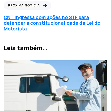
i
P
PRÓXIMA NOTÍCIA
a
r
a
ó
CNT ingressa com ações no STF para
n
x
defender a constitucionalidade da Lei do
t
i
Motorista
e
m
r
a
i
n
Leia também...
o
o
r
t
í
c
i
a