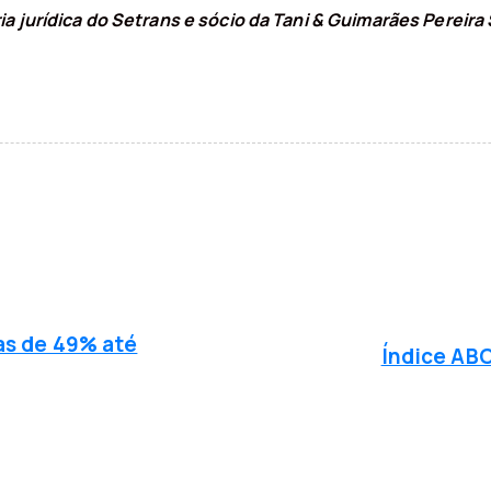
ia jurídica do Setrans e sócio da Tani & Guimarães Perei
P
r
s de 49% até
ó
Índice ABC
x
i
m
a
n