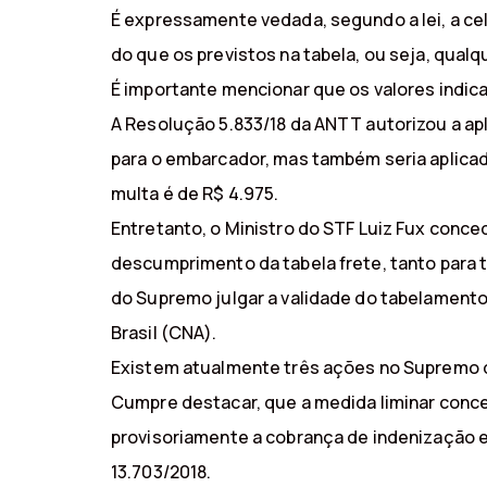
É expressamente vedada, segundo a lei, a ce
do que os previstos na tabela, ou seja, qualq
É importante mencionar que os valores indic
A Resolução 5.833/18 da ANTT autorizou a ap
para o embarcador, mas também seria aplicad
multa é de R$ 4.975.
Entretanto, o Ministro do STF Luiz Fux conce
descumprimento da tabela frete, tanto para t
do Supremo julgar a validade do tabelamento.
Brasil (CNA).
Existem atualmente três ações no Supremo q
Cumpre destacar, que a medida liminar conc
provisoriamente a cobrança de indenização equ
13.703/2018.