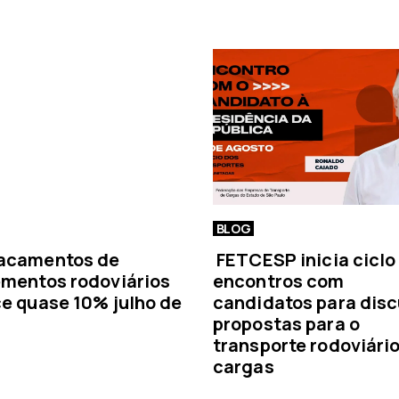
o
t
í
c
i
a
BLOG
acamentos de
FETCESP inicia ciclo
mentos rodoviários
encontros com
e quase 10% julho de
candidatos para disc
propostas para o
transporte rodoviári
cargas