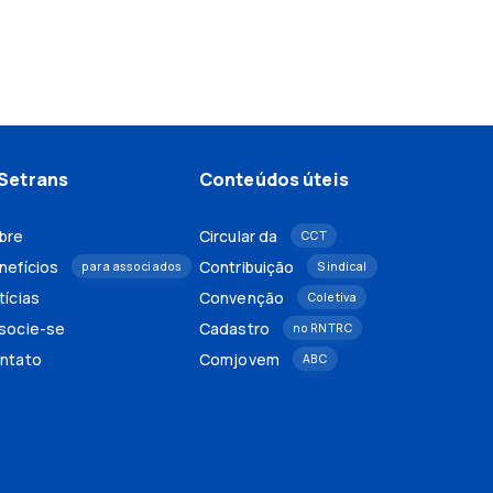
Setrans
Conteúdos úteis
bre
Circular da
CCT
nefícios
Contribuição
para associados
Sindical
tícias
Convenção
Coletiva
socie-se
Cadastro
no RNTRC
ntato
Comjovem
ABC