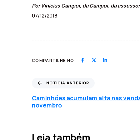
Por Vinicius Campoi, da Campoi, da assessor
07/12/2018
COMPARTILHE NO
N
NOTÍCIA ANTERIOR
o
t
Caminhões acumulam alta nas venda
í
novembro
c
i
a
a
Leia também...
n