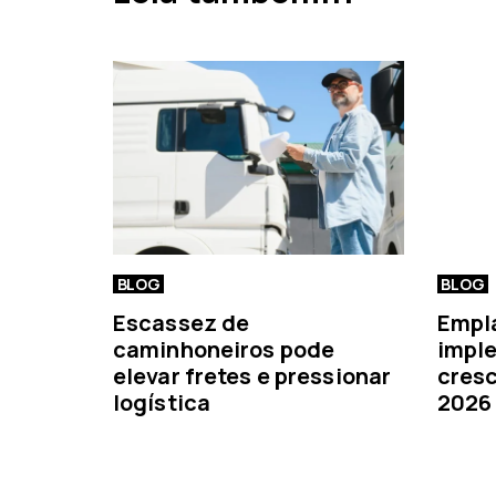
t
e
r
i
o
r
BLOG
BLOG
Escassez de
Empl
caminhoneiros pode
imple
elevar fretes e pressionar
cresc
logística
2026