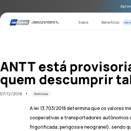
Skip
Skip
Aprove
links
to
primary
navigation
Sobre
Benefícios
para
Skip
to
content
Published
Published
on:
in:
ANTT está provisori
quem descumprir tab
07/12/2018
Notícias
A lei 13.703/2018 determina que os valores 
cooperativas e transportadores autônomos co
frigorificada, perigosa e neogranel), sendo 