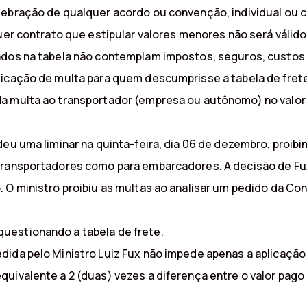
lebração de qualquer acordo ou convenção, individual ou 
uer contrato que estipular valores menores não será válido
ados na tabela não contemplam impostos, seguros, custos 
licação de multa para quem descumprisse a tabela de fret
a multa ao transportador (empresa ou autônomo) no valor 
deu uma liminar na quinta-feira, dia 06 de dezembro, proibi
ransportadores como para embarcadores. A decisão de Fux 
 O ministro proibiu as multas ao analisar um pedido da Co
uestionando a tabela de frete.
edida pelo Ministro Luiz Fux não impede apenas a aplicaç
ivalente a 2 (duas) vezes a diferença entre o valor pago e