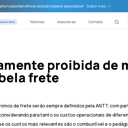
Saiba mais
ite nossos benefícios exclusivos para associados!
Notícias
Associe-se
Contato
 associados
amente proibida de 
ela frete
mínimos de frete serão sempre definidos pela ANTT, com pa
nsiderando para tanto os custos operacionais de diferente
que os custos mais relevantes são o combustível e o pedági