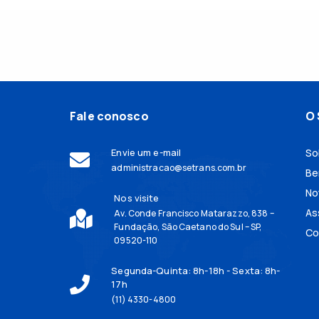
Fale conosco
O 
Envie um e-mail
So
administracao@setrans.com.br
Be
No
Nos visite
As
Av. Conde Francisco Matarazzo, 838 –
Fundação, São Caetano do Sul – SP,
Co
09520-110
Segunda-Quinta: 8h-18h - Sexta: 8h-
17h
(11) 4330-4800