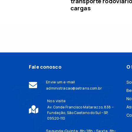
transporte rodoviári
cargas
Fale conosco
O 
Envie um e-mail
So
administracao@setrans.com.br
Be
No
Nos visite
As
Av. Conde Francisco Matarazzo, 838 –
Fundação, São Caetano do Sul – SP,
Co
09520-110
Segunda-Quinta: 8h-18h - Sexta: 8h-