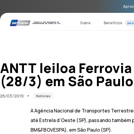
Skip
Skip
Aprove
links
to
primary
navigation
Sobre
Benefícios
para
Skip
to
content
Published
Published
on:
in:
ANTT leiloa Ferrovia
(28/3) em São Paulo
26/03/2019
Notícias
A Agência Nacional de Transportes Terrestres
até Estrela d’Oeste (SP), passando também pe
BM&FBOVESPA), em São Paulo (SP).