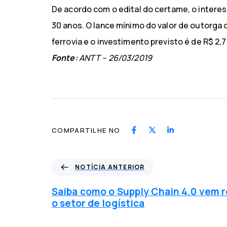
De acordo com o edital do certame, o interess
30 anos. O lance mínimo do valor de outorga 
ferrovia e o investimento previsto é de R$ 2,7
Fonte:
ANTT – 26/03/2019
COMPARTILHE NO
N
NOTÍCIA ANTERIOR
o
t
Saiba como o Supply Chain 4.0 vem 
í
o setor de logística
c
i