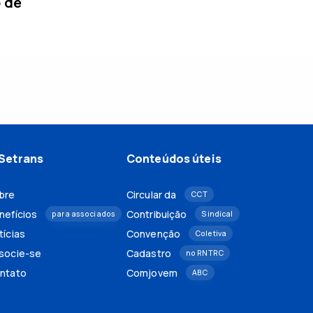
o de
Setrans
Conteúdos úteis
bre
Circular da
CCT
nefícios
Contribuição
para associados
Sindical
tícias
Convenção
Coletiva
socie-se
Cadastro
no RNTRC
ntato
Comjovem
ABC