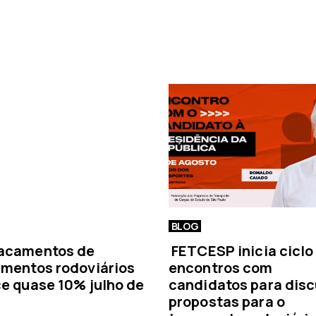
a
n
o
t
í
c
i
a
BLOG
acamentos de
FETCESP inicia ciclo
mentos rodoviários
encontros com
e quase 10% julho de
candidatos para disc
propostas para o