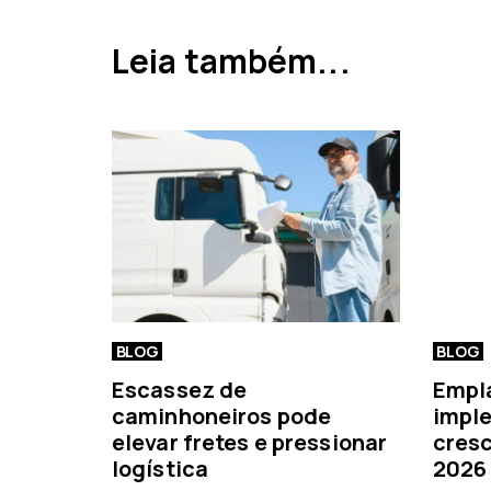
a
a
Leia também...
n
t
e
r
i
o
r
BLOG
BLOG
Escassez de
Empl
caminhoneiros pode
imple
elevar fretes e pressionar
cresc
logística
2026