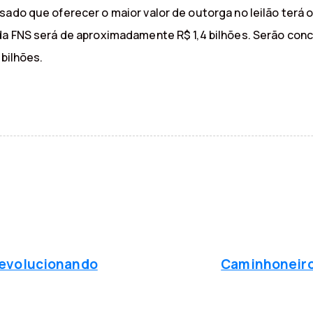
ado que oferecer o maior valor de outorga no leilão terá o 
da FNS será de aproximadamente R$ 1,4 bilhões. Serão conc
 bilhões.
P
r
ó
revolucionando
Caminhoneiro 
x
i
m