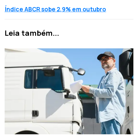
a
ó
Índice ABCR sobe 2,9% em outubro
n
x
t
i
e
m
Leia também...
r
a
i
n
o
o
r
t
í
c
i
a