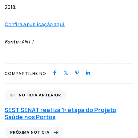
2018.
Confira a publicação aqui.
Fonte:
ANTT
COMPARTILHE NO
N
NOTÍCIA ANTERIOR
o
t
SEST SENAT realiza 1ª etapa do Projeto
í
Saúde nos Portos
c
i
P
PRÓXIMA NOTÍCIA
a
r