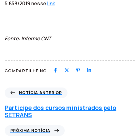
5.858/2019 nesse
link
.
Fonte: Informe CNT
COMPARTILHE NO
N
NOTÍCIA ANTERIOR
o
t
Participe dos cursos ministrados pelo
í
SETRANS
c
i
P
PRÓXIMA NOTÍCIA
a
r