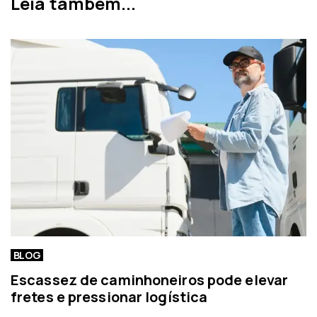
Leia também...
o
n
r
o
t
í
c
i
a
BLOG
Escassez de caminhoneiros pode elevar
fretes e pressionar logística