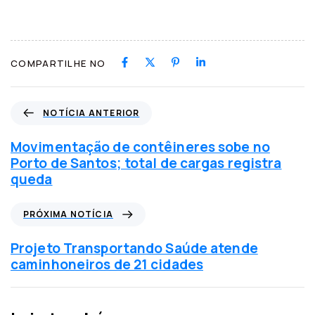
COMPARTILHE NO
N
NOTÍCIA ANTERIOR
o
t
Movimentação de contêineres sobe no
í
Porto de Santos; total de cargas registra
c
queda
i
a
P
PRÓXIMA NOTÍCIA
a
r
n
ó
Projeto Transportando Saúde atende
t
x
caminhoneiros de 21 cidades
e
i
r
m
i
a