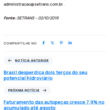
administracao@setrans.com.br .
Fonte:
SETRANS – 02/10/2019
COMPARTILHE NO
N
NOTÍCIA ANTERIOR
o
t
Brasil desperdiça dois terços do seu
í
potencial hidroviário
c
i
P
PRÓXIMA NOTÍCIA
a
r
a
ó
Faturamento das autopeças cresce 7,9% no
n
x
acumulado até agosto
t