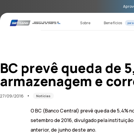
Skip
Skip
Aprove
links
to
primary
navigation
Sobre
Benefícios
para
Skip
to
content
Published
Published
on:
in:
BC prevê queda de 5
armazenagem e corr
27/09/2016
Notícias
O BC (Banco Central) prevê queda de 5,4% no
setembro de 2016, divulgado pela instituição
anterior, de junho deste ano.