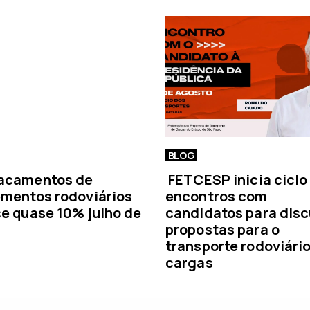
í
c
i
a
BLOG
acamentos de
FETCESP inicia ciclo
mentos rodoviários
encontros com
e quase 10% julho de
candidatos para disc
propostas para o
transporte rodoviári
cargas