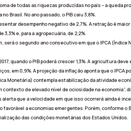
 soma de todas as riquezas produzidas no país – a queda pr
no Brasil. No ano passado, o PIB caiu 3,8%.
esentar desempenho negativo de 2,7%. A retração é maior q
de 3,3% e, para a agropecuária, de 2,2%.
sim, será o segundo ano consecutivo em que o IPCA (Índice
e 2017, quando o PIB poderá crescer 1,3%. A agricultura dev
viços, em 0,9%. A projeção da inflação aponta que o IPCA p
ica Monetária) contempla estabilização da atividade econ
m contexto de elevado nível de ociosidade na economia”, d
alerta que a velocidade em que isso ocorrerá ainda é ince
do favorável a economias emergentes. Porém, conforme o B
malização das condições monetárias dos Estados Unidos.