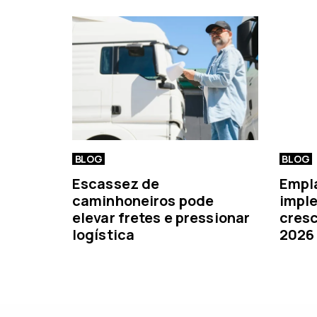
e
r
i
o
r
BLOG
BLOG
Escassez de
Empl
caminhoneiros pode
imple
elevar fretes e pressionar
cresc
logística
2026