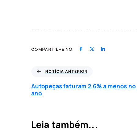
COMPARTILHE NO
N
NOTÍCIA ANTERIOR
o
t
Autopeças faturam 2,6% a menos no
í
ano
c
i
a
a
Leia também...
n
t