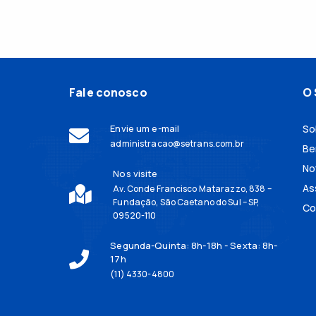
Fale conosco
O 
Envie um e-mail
So
administracao@setrans.com.br
Be
No
Nos visite
As
Av. Conde Francisco Matarazzo, 838 –
Fundação, São Caetano do Sul – SP,
Co
09520-110
Segunda-Quinta: 8h-18h - Sexta: 8h-
17h
(11) 4330-4800