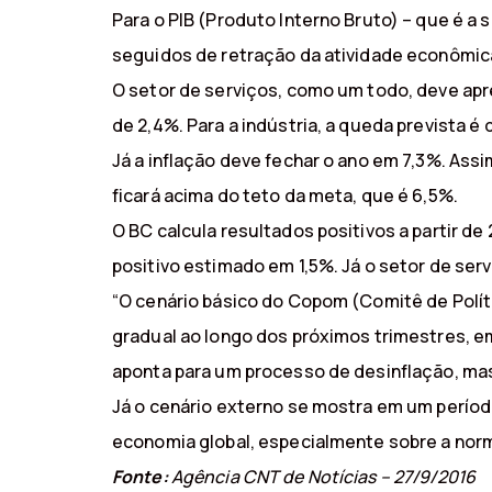
Para o PIB (Produto Interno Bruto) – que é a
seguidos de retração da atividade econômica 
O setor de serviços, como um todo, deve apr
de 2,4%. Para a indústria, a queda prevista é 
Já a inflação deve fechar o ano em 7,3%. As
ficará acima do teto da meta, que é 6,5%.
O BC calcula resultados positivos a partir d
positivo estimado em 1,5%. Já o setor de ser
“O cenário básico do Copom (Comitê de Polít
gradual ao longo dos próximos trimestres, e
aponta para um processo de desinflação, mas 
Já o cenário externo se mostra em um perío
economia global, especialmente sobre a nor
Fonte:
Agência CNT de Notícias – 27/9/2016