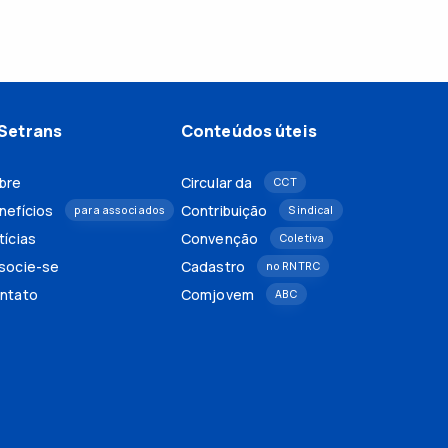
Setrans
Conteúdos úteis
bre
Circular da
CCT
nefícios
Contribuição
para associados
Sindical
tícias
Convenção
Coletiva
socie-se
Cadastro
no RNTRC
ntato
Comjovem
ABC