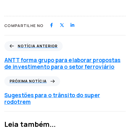
COMPARTILHE NO
N
NOTÍCIA ANTERIOR
o
t
ANTT forma grupo para elaborar propostas
í
de investimento para o setor ferroviário
c
i
P
PRÓXIMA NOTÍCIA
a
r
a
ó
Sugestões para o trânsito do super
n
x
rodotrem
t
i
e
m
r
a
Leia também...
i
n