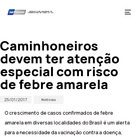
Skip
Skip
links
to
primary
Tog
navigation
nav
Skip
Published
Published
to
on:
in:
content
Caminhoneiros
devem ter atenção
especial com risco
de febre amarela
25/01/2017
Notícias
O crescimento de casos confirmados de febre
amarela em diversas localidades do Brasil é um alerta
para a necessidade da vacinação contra a doença,