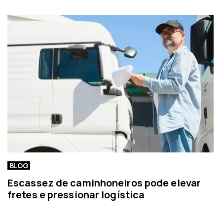
o
o
r
t
í
c
i
a
BLOG
Escassez de caminhoneiros pode elevar
fretes e pressionar logística