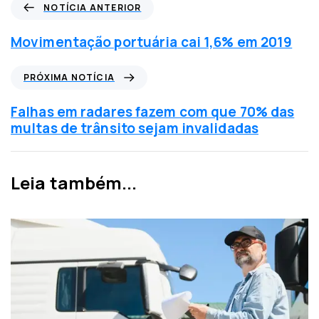
N
NOTÍCIA ANTERIOR
o
t
Movimentação portuária cai 1,6% em 2019
í
c
P
PRÓXIMA NOTÍCIA
i
r
a
ó
Falhas em radares fazem com que 70% das
a
x
multas de trânsito sejam invalidadas
n
i
t
m
e
a
Leia também...
r
n
i
o
o
t
r
í
c
i
a