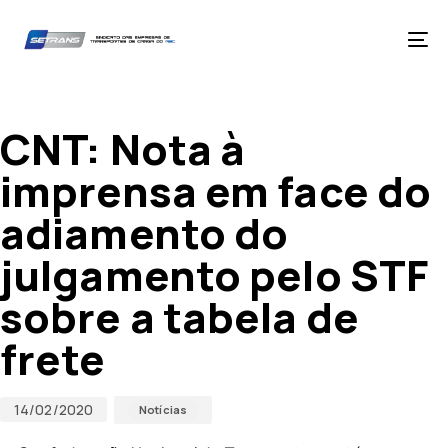
Skip
Skip
links
to
primary
Tog
navigation
nav
Skip
Published
Published
to
on:
in:
content
CNT: Nota à
imprensa em face do
adiamento do
julgamento pelo STF
sobre a tabela de
frete
14/02/2020
Notícias