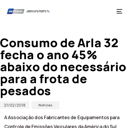
Skip
Skip
links
to
primary
Tog
navigation
nav
Skip
Published
Published
to
on:
in:
content
Consumo de Arla 32
fecha o ano 45%
abaixo do necessário
para a frota de
pesados
21/02/2018
Notícias
A Associação dos Fabricantes de Equipamentos para
Controle de Emissões Veiculares da América do Sul