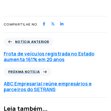
COMPARTILHE NO
N
NOTÍCIA ANTERIOR
o
t
Frota de veículos registrada no Estado
í
aumenta 161% em 20 anos
c
i
P
PRÓXIMA NOTÍCIA
a
r
a
ó
ABC Empresarial reúne empresários e
n
x
parceiros do SETRANS
t
i
e
m
r
a
Leia também...
i
n