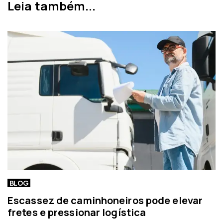
Leia também...
i
n
o
o
r
t
í
c
i
a
BLOG
Escassez de caminhoneiros pode elevar
fretes e pressionar logística