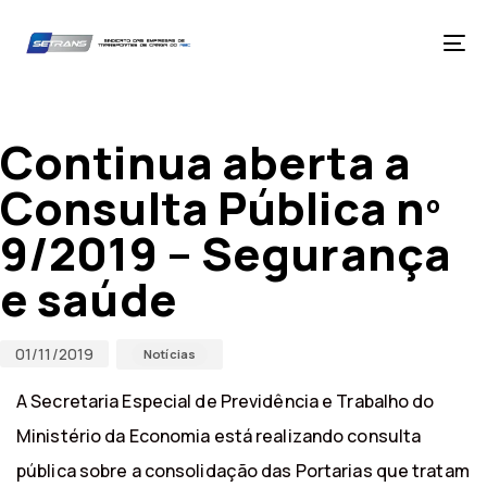
Skip
Skip
links
to
primary
Tog
navigation
nav
Skip
Published
Published
to
on:
in:
content
Continua aberta a
Consulta Pública nº
9/2019 – Segurança
e saúde
01/11/2019
Notícias
A Secretaria Especial de Previdência e Trabalho do
Ministério da Economia está realizando consulta
pública sobre a consolidação das Portarias que tratam