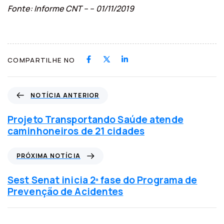
Fonte: Informe CNT – – 01/11/2019
COMPARTILHE NO
N
NOTÍCIA ANTERIOR
o
t
Projeto Transportando Saúde atende
í
caminhoneiros de 21 cidades
c
i
P
PRÓXIMA NOTÍCIA
a
r
a
ó
Sest Senat inicia 2ª fase do Programa de
n
x
Prevenção de Acidentes
t
i
e
m
r
a