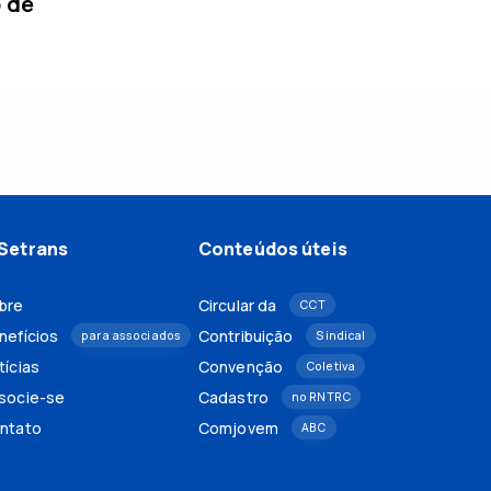
o de
Setrans
Conteúdos úteis
bre
Circular da
CCT
nefícios
Contribuição
para associados
Sindical
tícias
Convenção
Coletiva
socie-se
Cadastro
no RNTRC
ntato
Comjovem
ABC