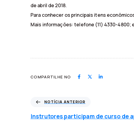
de abril de 2018.
Para conhecer os principais itens econômic
Mais informações: telefone (11) 4330-4800; 
COMPARTILHE NO
N
NOTÍCIA ANTERIOR
o
t
Instrutores participam de curso de
í
c