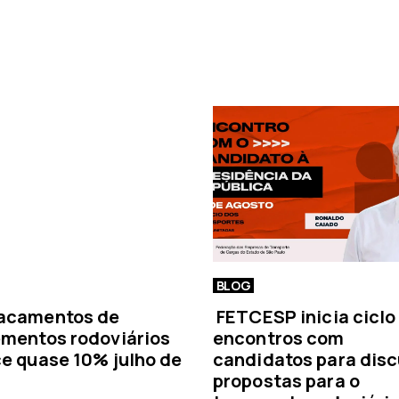
a
n
o
t
í
c
i
a
BLOG
acamentos de
FETCESP inicia ciclo
mentos rodoviários
encontros com
e quase 10% julho de
candidatos para disc
propostas para o