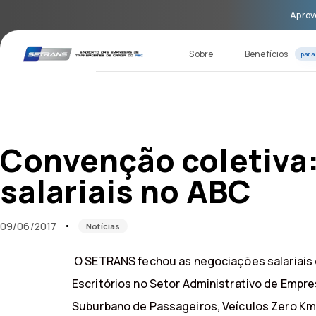
Skip
Skip
Aprove
links
to
primary
navigation
Sobre
Benefícios
para
Skip
to
content
Published
Published
on:
in:
Convenção coletiva
salariais no ABC
09/06/2017
Notícias
O SETRANS fechou as negociações salariais 
Escritórios no Setor Administrativo de Empr
Suburbano de Passageiros, Veículos Zero Km 