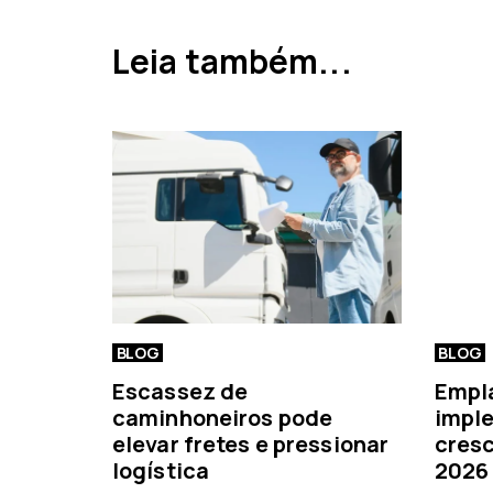
i
a
a
Leia também...
n
t
e
r
i
o
r
BLOG
BLOG
Escassez de
Empl
caminhoneiros pode
imple
elevar fretes e pressionar
cresc
logística
2026