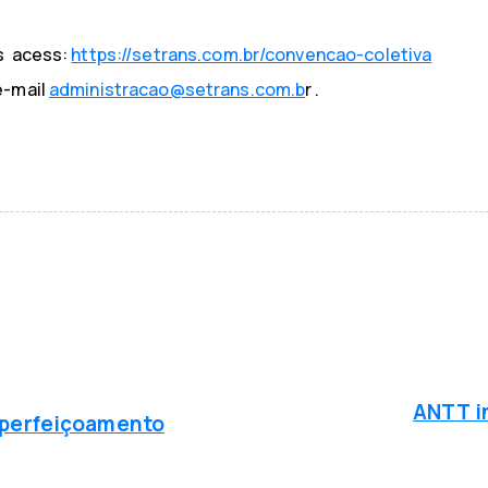
os acess:
https://setrans.com.br/convencao-coletiva
e-mail
administracao@setrans.com.b
r .
P
r
ó
ANTT i
 aperfeiçoamento
x
i
m