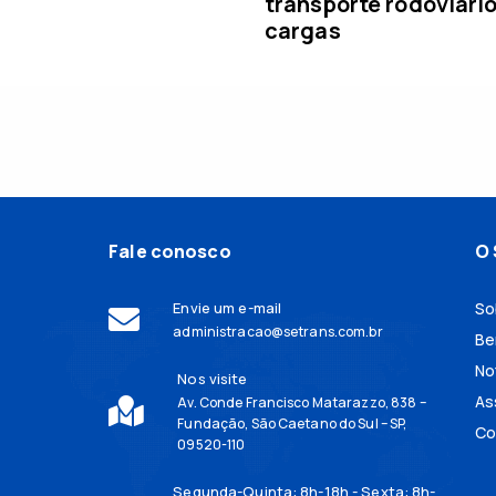
transporte rodoviári
cargas
Fale conosco
O 
Envie um e-mail
So
administracao@setrans.com.br
Be
No
Nos visite
As
Av. Conde Francisco Matarazzo, 838 –
Fundação, São Caetano do Sul – SP,
Co
09520-110
Segunda-Quinta: 8h-18h - Sexta: 8h-