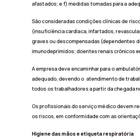
afastados; e f) medidas tomadas para a adeq
São consideradas condições clínicas de ris
(insuficiência cardíaca, infartados, revascu
graves ou descompensadas (dependentes de 
imunodeprimidos; doentes renais crônicos em 
A empresa deve encaminhar para o ambulatór
adequado, devendo o atendimento de trabalh
todos os trabalhadores a partir da chegada n
Os profissionais do serviço médico devem r
os riscos, em conformidade com as orientaç
Higiene das mãos e etiqueta respiratória