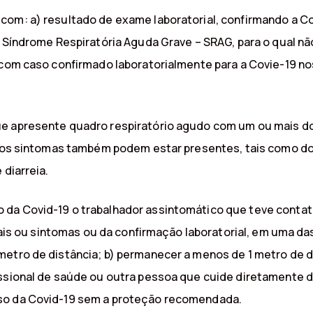
com: a) resultado de exame laboratorial, confirmando a C
 Síndrome Respiratória Aguda Grave – SRAG, para o qual não 
o com caso confirmado laboratorialmente para a Covie-19 n
e apresente quadro respiratório agudo com um ou mais dos
utros sintomas também podem estar presentes, tais como d
 diarreia.
 da Covid-19 o trabalhador assintomático que teve contat
inais ou sintomas ou da confirmação laboratorial, em uma d
etro de distância; b) permanecer a menos de 1 metro de di
issional de saúde ou outra pessoa que cuide diretamente d
aso da Covid-19 sem a proteção recomendada.