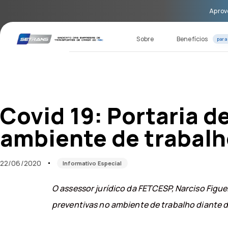
Skip
Skip
Aprove
links
to
primary
navigation
Sobre
Benefícios
para
Skip
to
content
Published
Published
on:
in:
Covid 19: Portaria 
ambiente de trabal
22/06/2020
Informativo Especial
O assessor jurídico da FETCESP, Narciso Figue
preventivas no ambiente de trabalho diante d