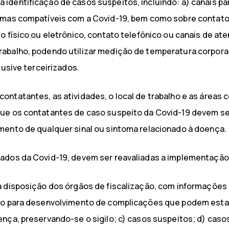
identificação de casos suspeitos, incluindo: a) canais 
tomas compatíveis com a Covid-19, bem como sobre contat
o físico ou eletrônico, contato telefônico ou canais de at
abalho, podendo utilizar medição de temperatura corporal
lusive terceirizados.
ontatantes, as atividades, o local de trabalho e as áreas
ue os contatantes de caso suspeito da Covid-19 devem se
mento de qualquer sinal ou sintoma relacionado à doença.
mados da Covid-19, devem ser reavaliadas a implementação
 disposição dos órgãos de fiscalização, com informações s
sco para desenvolvimento de complicações que podem estar
ença, preservando-se o sigilo; c) casos suspeitos; d) cas