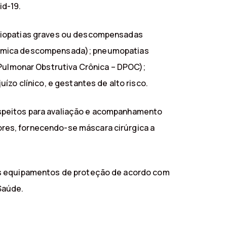
id-19.
rdiopatias graves ou descompensadas
sistêmica descompensada); pneumopatias
ulmonar Obstrutiva Crônica – DPOC);
zo clínico, e gestantes de alto risco.
uspeitos para avaliação e acompanhamento
res, fornecendo-se máscara cirúrgica a
ros equipamentos de proteção de acordo com
Saúde.