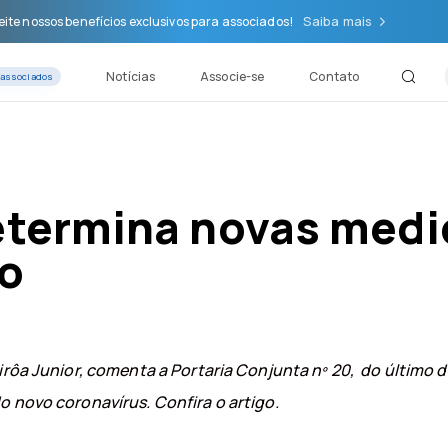
Saiba mais
ite nossos benefícios exclusivos para associados!
Notícias
Associe-se
Contato
 associados
determina novas medi
ho
irôa Junior, comenta a Portaria
Conjunta nº 20, do último d
o novo coronavírus. Confira o artigo.