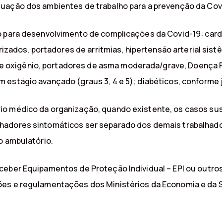
uação dos ambientes de trabalho para a prevenção da Cov
co para desenvolvimento de complicações da Covid-19: ca
larizados, portadores de arritmias, hipertensão arterial 
oxigênio, portadores de asma moderada/grave, Doença P
estágio avançado (graus 3, 4 e 5); diabéticos, conforme juí
io médico da organização, quando existente, os casos s
adores sintomáticos ser separado dos demais trabalhado
o ambulatório.
eceber Equipamentos de Proteção Individual – EPI ou out
ões e regulamentações dos Ministérios da Economia e da 