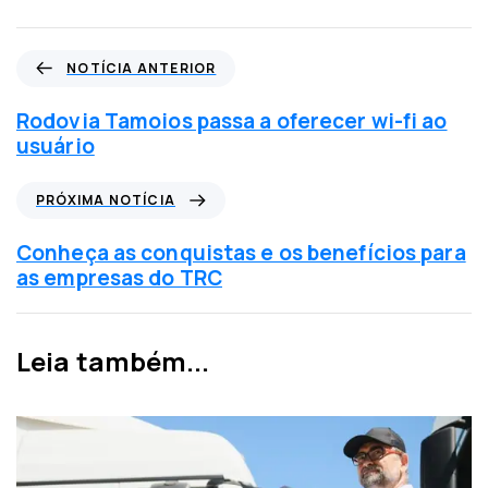
N
NOTÍCIA ANTERIOR
o
t
Rodovia Tamoios passa a oferecer wi-fi ao
í
usuário
c
i
P
PRÓXIMA NOTÍCIA
a
r
a
ó
Conheça as conquistas e os benefícios para
n
x
as empresas do TRC
t
i
e
m
r
a
Leia também...
i
n
o
o
r
t
í
c