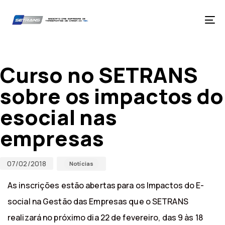
Skip
Skip
links
to
primary
Tog
navigation
nav
Skip
Published
Published
to
on:
in:
content
Curso no SETRANS
sobre os impactos do
esocial nas
empresas
07/02/2018
Notícias
As inscrições estão abertas para os Impactos do E-
social na Gestão das Empresas que o SETRANS
realizará no próximo dia 22 de fevereiro, das 9 às 18