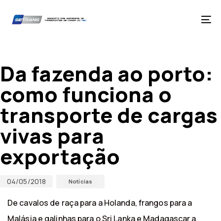
Skip
Skip
links
to
primary
Tog
navigation
nav
Skip
Published
Published
to
on:
in:
content
Da fazenda ao porto:
como funciona o
transporte de cargas
vivas para
exportação
04/05/2018
Notícias
De cavalos de raça para a Holanda, frangos para a
Malásia e galinhas para o Sri Lanka e Madagascar a