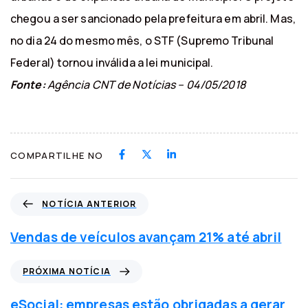
chegou a ser sancionado pela prefeitura em abril. Mas,
no dia 24 do mesmo mês, o STF (Supremo Tribunal
Federal) tornou inválida a lei municipal.
Fonte:
Agência CNT de Notícias – 04/05/2018
COMPARTILHE NO
N
NOTÍCIA ANTERIOR
o
t
Vendas de veículos avançam 21% até abril
í
c
P
PRÓXIMA NOTÍCIA
i
r
a
ó
eSocial: empresas estão obrigadas a gerar