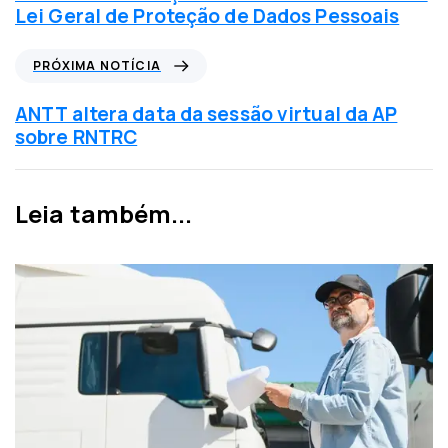
í
Lei Geral de Proteção de Dados Pessoais
c
i
P
PRÓXIMA NOTÍCIA
a
r
a
ó
ANTT altera data da sessão virtual da AP
n
x
sobre RNTRC
t
i
e
m
r
a
Leia também...
i
n
o
o
r
t
í
c
i
a