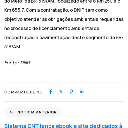
do Meio” da BR-319/AM, localizado entre o Km 250 e o
Km 655,7. Com a contratação, o DNIT tem como
objetivo atender as obrigações ambientais requeridas
no processo de licenciamento ambiental de
reconstrução e pavimentação deste segmento da BR-
319/AM.
Fonte: DNIT
COMPARTILHE NO
N
NOTÍCIA ANTERIOR
o
t
Sistema CNT lança ebook e site dedicados à