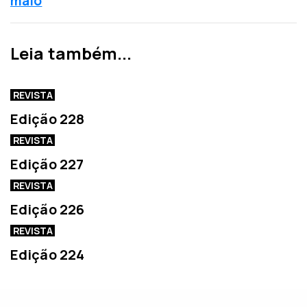
maio
t
i
e
m
r
a
Leia também...
i
n
o
o
r
t
REVISTA
í
Edição 228
c
i
REVISTA
a
Edição 227
REVISTA
Edição 226
REVISTA
Edição 224