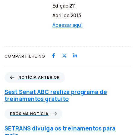
Edição 211
Abril de 2013
Acessar aqui
COMPARTILHE NO
N
NOTÍCIA ANTERIOR
o
t
Sest Senat ABC realiza programa de
í
treinamentos gratuito
c
i
P
PRÓXIMA NOTÍCIA
a
r
a
ó
SETRANS divulga os treinamentos para
n
x