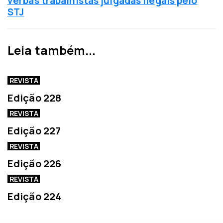
verbas trabalhistas julgadas ilegais pelo
t
i
STJ
e
m
r
a
i
n
Leia também...
o
o
r
t
í
REVISTA
c
Edição 228
i
a
REVISTA
Edição 227
REVISTA
Edição 226
REVISTA
Edição 224