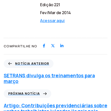
Edição 221
Fev/Mar de 2014
Acessar aqui
COMPARTILHE NO
N
NOTÍCIA ANTERIOR
o
t
SETRANS divulga os treinamentos para
í
março
c
i
P
PRÓXIMA NOTÍCIA
a
r
a
ó
Artigo: Contribuições previdenciárias sobre
n
x