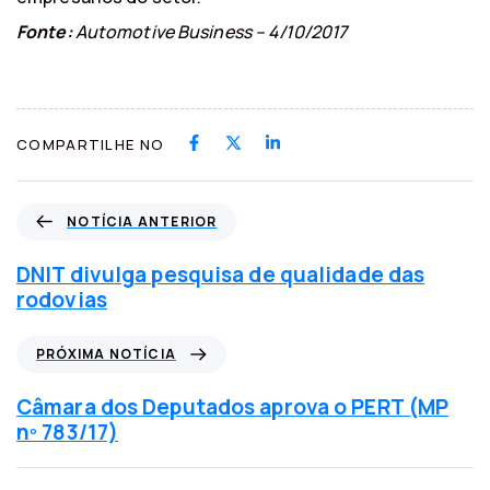
Fonte:
Automotive Business – 4/10/2017
COMPARTILHE NO
N
NOTÍCIA ANTERIOR
o
t
DNIT divulga pesquisa de qualidade das
í
rodovias
c
i
P
PRÓXIMA NOTÍCIA
a
r
a
ó
Câmara dos Deputados aprova o PERT (MP
n
x
nº 783/17)
t
i
e
m