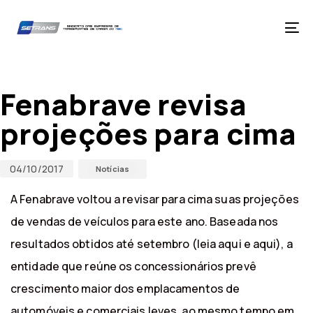
Skip
Skip
links
to
primary
Tog
navigation
nav
Skip
Published
Published
to
on:
in:
content
Fenabrave revisa
projeções para cima
04/10/2017
Notícias
A Fenabrave voltou a revisar para cima suas projeções
de vendas de veículos para este ano. Baseada nos
resultados obtidos até setembro (leia aqui e aqui), a
entidade que reúne os concessionários prevê
crescimento maior dos emplacamentos de
automóveis e comerciais leves, ao mesmo tempo em