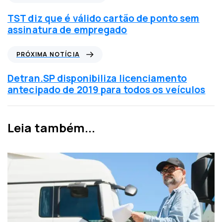
o
t
TST diz que é válido cartão de ponto sem
í
assinatura de empregado
c
i
P
PRÓXIMA NOTÍCIA
a
r
a
ó
Detran.SP disponibiliza licenciamento
n
x
antecipado de 2019 para todos os veículos
t
i
e
m
r
a
Leia também...
i
n
o
o
r
t
í
c
i
a