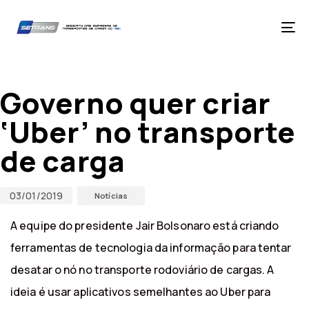
Skip
Skip
links
to
primary
Tog
navigation
nav
Skip
Published
Published
to
on:
in:
content
Governo quer criar
‘Uber’ no transporte
de carga
03/01/2019
Notícias
A equipe do presidente Jair Bolsonaro está criando
ferramentas de tecnologia da informação para tentar
desatar o nó no transporte rodoviário de cargas. A
ideia é usar aplicativos semelhantes ao Uber para