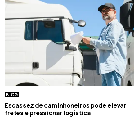
t
í
c
i
a
BLOG
Escassez de caminhoneiros pode elevar
fretes e pressionar logística