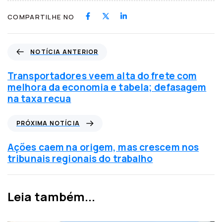
COMPARTILHE NO
N
NOTÍCIA ANTERIOR
o
t
Transportadores veem alta do frete com
í
melhora da economia e tabela; defasagem
c
na taxa recua
i
a
P
PRÓXIMA NOTÍCIA
a
r
n
ó
Ações caem na origem, mas crescem nos
t
x
tribunais regionais do trabalho
e
i
r
m
i
a
Leia também...
o
n
r
o