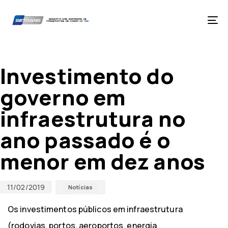
Skip
Skip
links
to
primary
Tog
navigation
nav
Skip
Published
Published
to
on:
in:
content
Investimento do
governo em
infraestrutura no
ano passado é o
menor em dez anos
11/02/2019
Notícias
Os investimentos públicos em infraestrutura
(rodovias, portos, aeroportos, energia,