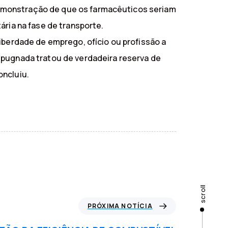
demonstração de que os farmacêuticos seriam
ária na fase de transporte.
iberdade de emprego, ofício ou profissão a
mpugnada tratou de verdadeira reserva de
oncluiu.
scroll
PRÓXIMA NOTÍCIA