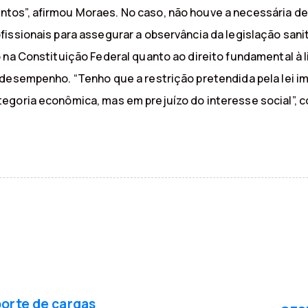
tos”, afirmou Moraes. No caso, não houve a necessária 
issionais para assegurar a observância da legislação sanit
 na Constituição Federal quanto ao direito fundamental à l
 desempenho. “Tenho que a restrição pretendida pela lei i
egoria econômica, mas em prejuízo do interesse social”, c
P
r
porte de cargas
ó