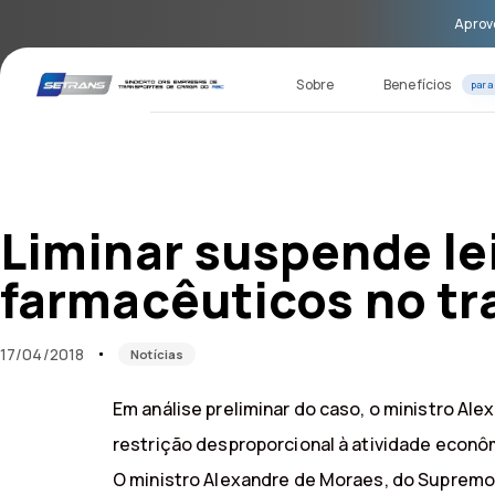
Skip
Skip
Aprove
links
to
primary
navigation
Sobre
Benefícios
para
Skip
to
content
Published
Published
on:
in:
Liminar suspende le
farmacêuticos no t
17/04/2018
Notícias
Em análise preliminar do caso, o ministro Al
restrição desproporcional à atividade econô
O ministro Alexandre de Moraes, do Supremo T