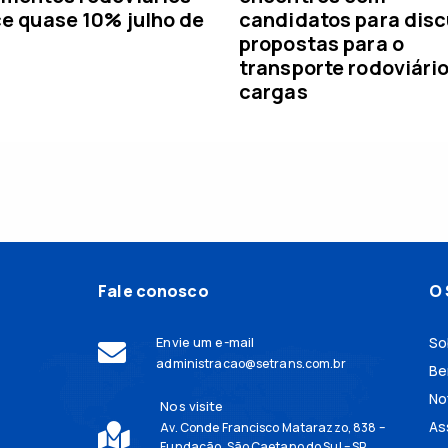
e quase 10% julho de
candidatos para disc
propostas para o
transporte rodoviári
cargas
Fale conosco
O 
Envie um e-mail
So
administracao@setrans.com.br
Be
No
Nos visite
As
Av. Conde Francisco Matarazzo, 838 –
Fundação, São Caetano do Sul – SP,