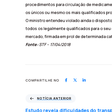
procedimentos para circulação de medicamen
os únicos ou mesmo os mais qualificados prof
O ministro entendeu violado ainda o disposto
todos os legalmente qualificados para o seu
mercado, firmada em prol de determinada cat
Fonte:
STF – 17/04/2018
COMPARTILHE NO
N
NOTÍCIA ANTERIOR
o
t
Estudo revela dificuldades do trans