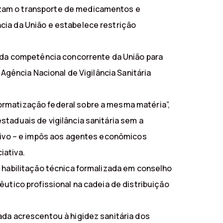
izam o transporte de medicamentos e
cia da União e estabelece restrição
o da competência concorrente da União para
 Agência Nacional de Vigilância Sanitária
ormatização federal sobre a mesma matéria”,
taduais de vigilância sanitária sem a
utivo – e impôs aos agentes econômicos
iativa.
m habilitação técnica formalizada em conselho
êutico profissional na cadeia de distribuição
ada acrescentou à higidez sanitária dos