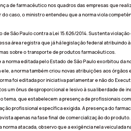
sença de farmacêutico nos quadros das empresas que real
r do caso, o ministro entendeu que a norma viola competên
o de São Paulo contra a Lei 15.626/2014. Sustenta violaçã
ssa área registra que já há legislação federal atribuindo à
rmas sobre o transporte de produtos farmacêuticos.
 a norma editada pelo Estado de São Paulo exorbitou da n
 ele, a norma também criou novas atribuições aos órgãos es
orma foi editada por iniciativa parlamentar e não do Exec
s um ônus desproporcional e lesivo à sua liberdade de inc
re o tema, que estabelecem a presença de profissionais co
ação profissional específica exigida. A presença do farmac
evista apenas na fase final de comercialização do produto.
a norma atacada, observo que a exigência nela veiculada n