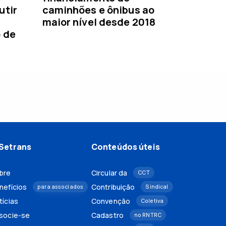
utir
caminhões e ônibus ao
maior nível desde 2018
o de
Setrans
Conteúdos úteis
bre
Circular da
CCT
nefícios
Contribuição
para associados
Sindical
tícias
Convenção
Coletiva
socie-se
Cadastro
no RNTRC