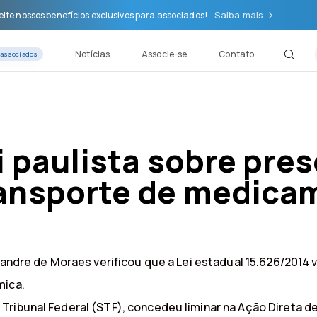
Saiba mais
ite nossos benefícios exclusivos para associados!
Notícias
Associe-se
Contato
 associados
i paulista sobre pre
ransporte de medica
exandre de Moraes verificou que a Lei estadual 15.626/2014
mica.
ribunal Federal (STF), concedeu liminar na Ação Direta de