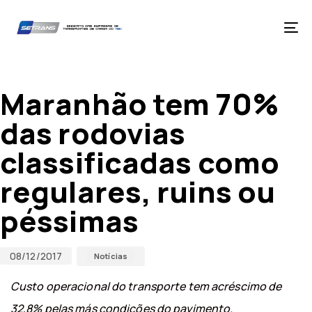
Skip
Skip
links
to
primary
Tog
navigation
nav
Skip
Published
Published
to
on:
in:
content
Maranhão tem 70%
das rodovias
classificadas como
regulares, ruins ou
péssimas
08/12/2017
Notícias
Custo operacional do transporte tem acréscimo de
32,8% pelas más condições do pavimento.