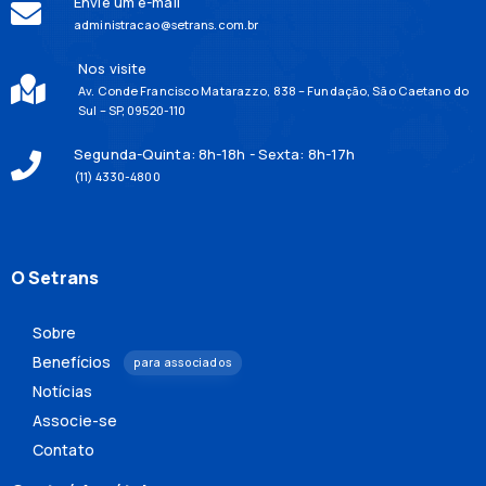
Envie um e-mail
administracao@setrans.com.br
Nos visite
Av. Conde Francisco Matarazzo, 838 – Fundação, São Caetano do
Sul – SP, 09520-110
Segunda-Quinta: 8h-18h - Sexta: 8h-17h
(11) 4330-4800
O Setrans
Sobre
Benefícios
para associados
Notícias
Associe-se
Contato