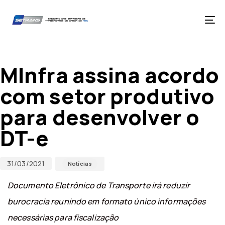
Skip
Skip
links
to
primary
Tog
navigation
nav
Skip
Published
Published
to
on:
in:
content
MInfra assina acordo
com setor produtivo
para desenvolver o
DT-e
31/03/2021
Notícias
Documento Eletrônico de Transporte irá reduzir
burocracia reunindo em formato único informações
necessárias para fiscalização