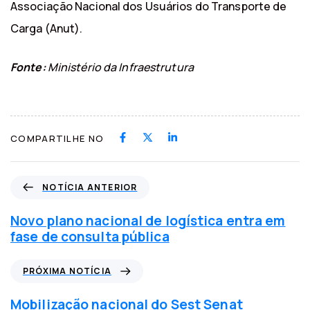
Associação Nacional dos Usuários do Transporte de
Carga (Anut).
Fonte:
Ministério da Infraestrutura
COMPARTILHE NO
N
NOTÍCIA ANTERIOR
o
t
Novo plano nacional de logística entra em
í
fase de consulta pública
c
i
P
PRÓXIMA NOTÍCIA
a
r
a
ó
Mobilização nacional do Sest Senat
n