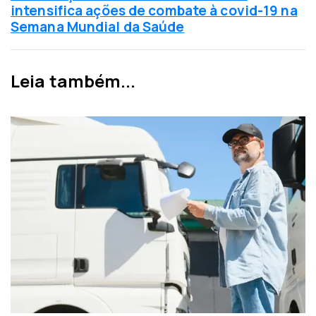
x
intensifica ações de combate à covid-19 na
t
i
Semana Mundial da Saúde
e
m
r
a
i
n
Leia também...
o
o
r
t
í
c
i
a