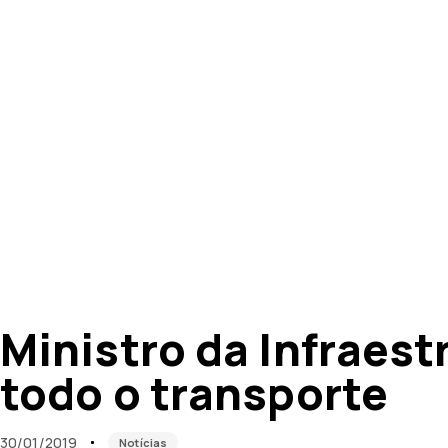
Published
Published
on:
in:
Ministro da Infraest
todo o transporte
30/01/2019
Notícias