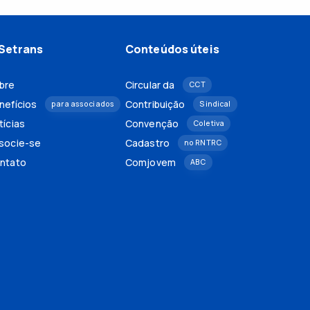
Setrans
Conteúdos úteis
bre
Circular da
CCT
nefícios
Contribuição
para associados
Sindical
tícias
Convenção
Coletiva
socie-se
Cadastro
no RNTRC
ntato
Comjovem
ABC