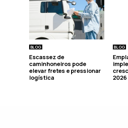
o
r
BLOG
BLOG
Escassez de
Empl
caminhoneiros pode
imple
elevar fretes e pressionar
cresc
logística
2026