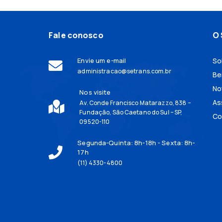
Fale conosco
O 
Envie um e-mail
So
administracao@setrans.com.br
Be
No
Nos visite
As
Av. Conde Francisco Matarazzo, 838 –
Fundação, São Caetano do Sul – SP,
Co
09520-110
Segunda-Quinta: 8h-18h - Sexta: 8h-
17h
(11) 4330-4800