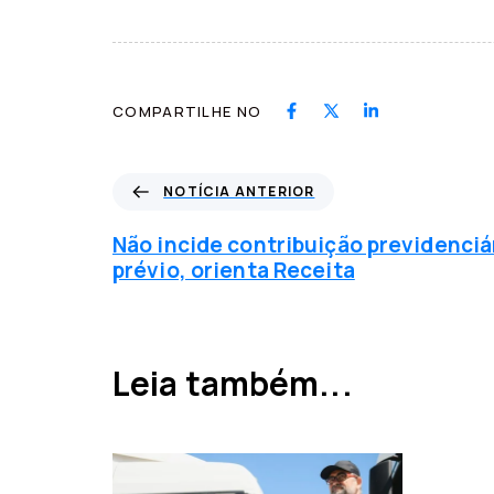
COMPARTILHE NO
N
NOTÍCIA ANTERIOR
o
t
Não incide contribuição previdenciá
í
prévio, orienta Receita
c
i
a
a
Leia também...
n
t
e
r
i