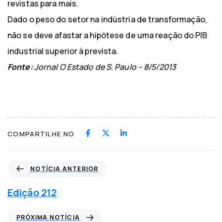
revistas para mais.
Dado o peso do setor na indústria de transformação,
não se deve afastar a hipótese de uma reação do PIB
industrial superior à prevista.
Fonte:
Jornal O Estado de S. Paulo – 8/5/2013
COMPARTILHE NO
N
NOTÍCIA ANTERIOR
o
t
Edição 212
í
c
P
PRÓXIMA NOTÍCIA