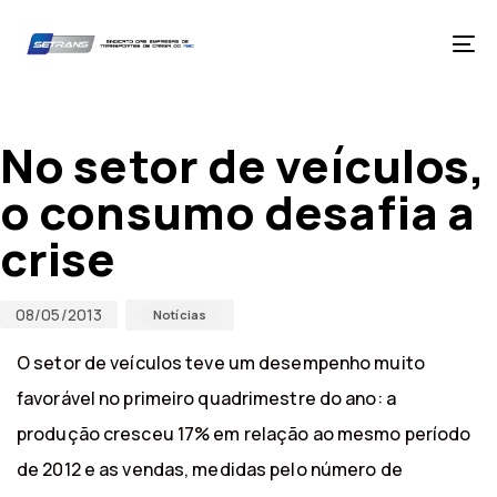
Skip
Skip
links
to
primary
Tog
navigation
nav
Skip
Published
Published
to
on:
in:
content
No setor de veículos,
o consumo desafia a
crise
08/05/2013
Notícias
O setor de veículos teve um desempenho muito
favorável no primeiro quadrimestre do ano: a
produção cresceu 17% em relação ao mesmo período
de 2012 e as vendas, medidas pelo número de