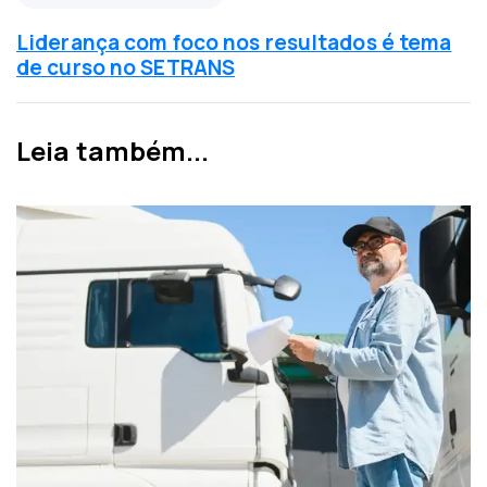
i
r
a
ó
Liderança com foco nos resultados é tema
a
x
de curso no SETRANS
n
i
t
m
e
a
Leia também...
r
n
i
o
o
t
r
í
c
i
a