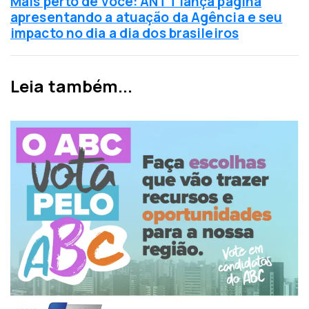
Mais perto de você: ANTT lança página
t
x
apresentando a atuação da Agência e seu
e
i
impacto no dia a dia dos brasileiros
r
m
i
a
o
n
Leia também...
r
o
t
í
c
i
a