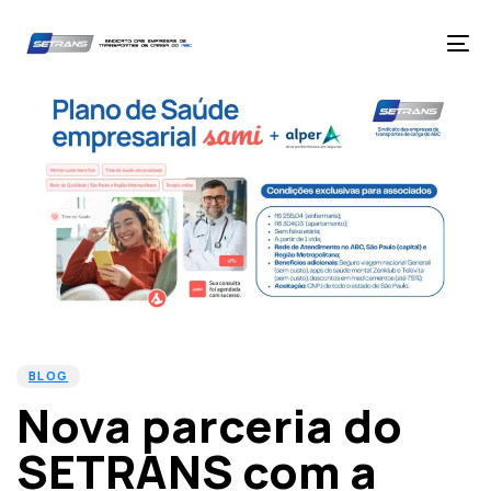
Skip
Skip
links
to
primary
Tog
navigation
nav
Skip
to
content
PUBLISHED
Published
IN:
on:
BLOG
Nova parceria do
SETRANS com a