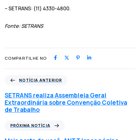
– SETRANS: (11) 4330-4800.
Fonte: SETRANS
COMPARTILHE NO
N
NOTÍCIA ANTERIOR
o
t
SETRANS realiza Assembleia Geral
í
Extraordinária sobre Convenção Coletiva
c
de Trabalho
i
a
P
PRÓXIMA NOTÍCIA
a
r
n
ó