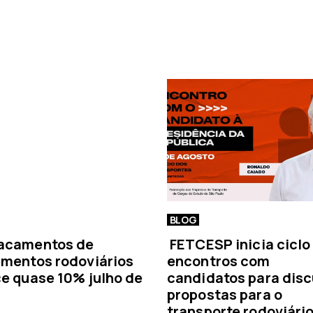
a
n
o
t
í
c
i
a
BLOG
acamentos de
FETCESP inicia ciclo
mentos rodoviários
encontros com
e quase 10% julho de
candidatos para disc
propostas para o
transporte rodoviári