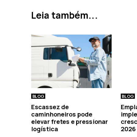
a
a
Leia também...
n
t
e
r
i
o
r
BLOG
BLOG
Escassez de
Empl
caminhoneiros pode
imple
elevar fretes e pressionar
cresc
logística
2026