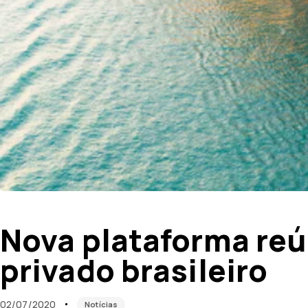
Published
Published
on:
in:
Nova plataforma reú
privado brasileiro
02/07/2020
Notícias