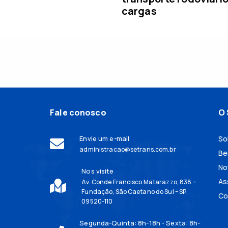
cargas
Fale conosco
O 
Envie um e-mail
So
administracao@setrans.com.br
Be
No
Nos visite
As
Av. Conde Francisco Matarazzo, 838 –
Fundação, São Caetano do Sul – SP,
Co
09520-110
Segunda-Quinta: 8h-18h - Sexta: 8h-