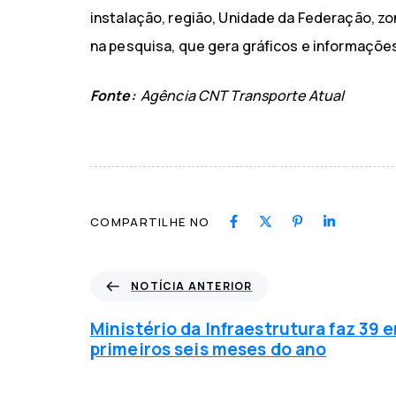
instalação, região, Unidade da Federação, zo
na pesquisa, que gera gráficos e informações
Fonte:
Agência CNT Transporte Atual
COMPARTILHE NO
N
NOTÍCIA ANTERIOR
o
t
Ministério da Infraestrutura faz 39 
í
primeiros seis meses do ano
c
i