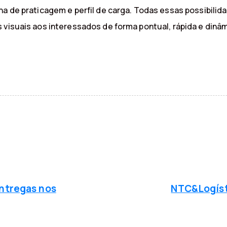
na de praticagem e perfil de carga. Todas essas possibilid
 visuais aos interessados de forma pontual, rápida e dinâm
P
r
ó
entregas nos
NTC&Logísti
x
i
m