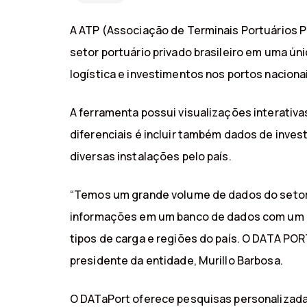
A ATP (Associação de Terminais Portuários Pr
setor portuário privado brasileiro em uma úni
logística e investimentos nos portos naciona
A ferramenta possui visualizações interativa
diferenciais é incluir também dados de inve
diversas instalações pelo país.
“Temos um grande volume de dados do setor qu
informações em um banco de dados com um m
tipos de carga e regiões do país. O DATA POR
presidente da entidade, Murillo Barbosa.
O DATaPort oferece pesquisas personalizadas