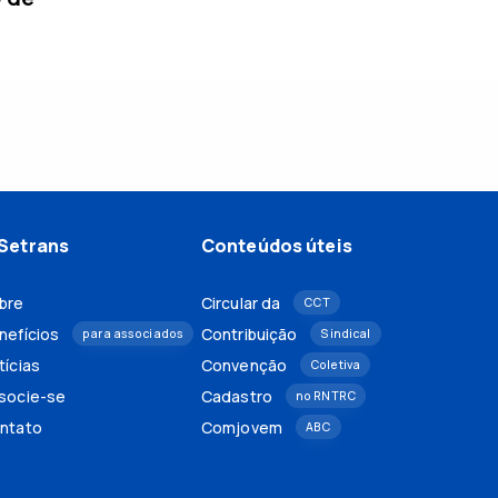
Setrans
Conteúdos úteis
bre
Circular da
CCT
nefícios
Contribuição
para associados
Sindical
tícias
Convenção
Coletiva
socie-se
Cadastro
no RNTRC
ntato
Comjovem
ABC