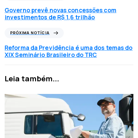
o
t
Governo prevê novas concessões com
í
investimentos de R$ 1,6 trilhão
c
i
P
PRÓXIMA NOTÍCIA
a
r
a
ó
Reforma da Previdência é uma dos temas do
n
x
XIX Seminário Brasileiro do TRC
t
i
e
m
r
a
Leia também...
i
n
o
o
r
t
í
c
i
a