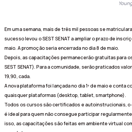
Young
Em uma semana, mais de três mil pessoas se matricular
sucesso levou o SEST SENAT a ampliar o prazo de inscriçõ
maio. A promoção seria encerrada no dia 8 de maio.
Depois, as capacitações permanecerão gratuitas para o
SEST SENAT). Para a comunidade, serão praticados valor
19,90, cada.
A nova plataforma foi lançada no dia 1º de maio e cont
quaisquer plataformas (desktop, tablet, smartphone).
Todos os cursos são certificados e autoinstrucionais, o
é ideal para quem não consegue participar regularmente d
isso, as capacitações são feitas em ambiente virtual com