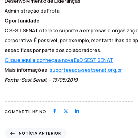
Desenvolvimento de Lideranças
Administração da Frota
Oportunidade
O SEST SENAT oferece suporte a empresas e organizaçõ
corporativa. É possível, por exemplo, montar trilhas d
específicas por parte dos colaboradores.
Clique aqui e conheça a nova EaD SEST SENAT
Mais informações:
suporteead@sestsenat.org.br
Fonte:
Sest Senat – 13/05/2019
COMPARTILHE NO
N
NOTÍCIA ANTERIOR