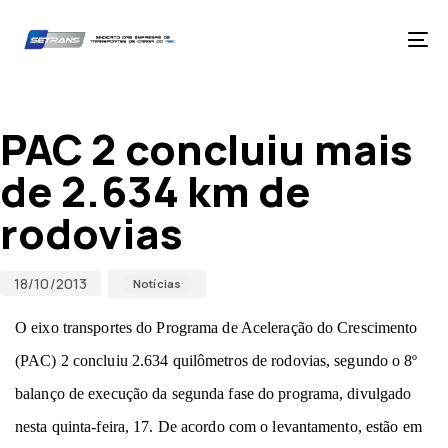
Skip
Skip
links
to
primary
Tog
navigation
nav
Skip
Published
Published
to
on:
in:
content
PAC 2 concluiu mais
de 2.634 km de
rodovias
18/10/2013
Notícias
O eixo transportes do Programa de Aceleração do Crescimento
(PAC) 2 concluiu 2.634 quilômetros de rodovias, segundo o 8º
balanço de execução da segunda fase do programa, divulgado
nesta quinta-feira, 17. De acordo com o levantamento, estão em