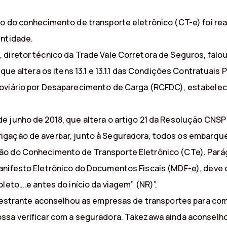
ão do conhecimento de transporte eletrônico (CT-e) foi re
entidade.
diretor técnico da Trade Vale Corretora de Seguros, falou
 que altera os itens 13.1 e 13.1.1 das Condições Contratuai
viário por Desaparecimento de Carga (RCFDC), estabelecido
 junho de 2018, que altera o artigo 21 da Resolução CNSP n
gação de averbar, junto à Seguradora, todos os embarques
ão do Conhecimento de Transporte Eletrônico (CTe). Parág
Manifesto Eletrônico do Documentos Fiscais (MDF-e), deve
leto….e antes do início da viagem” (NR)”.
alestrante aconselhou as empresas de transportes para com
ssa verificar com a seguradora. Takezawa ainda aconselhou