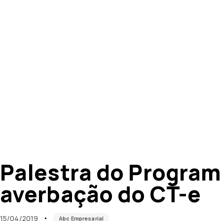
Published
Published
on:
in:
Palestra do Program
averbação do CT-e
15/04/2019
Abc Empresarial