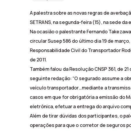
A palestra sobre as novas regras de averbaç
SETRANS, na segunda-feira (15), na sede da 
Na ocasião o palestrante Fernando Takezawa, 
circular Susep 586 do último dia 19 de março,
Responsabilidade Civil do Transportador Rodo
de 2011.
Também falou da Resolução CNSP 361, de 21 de
seguinte redação: “O segurado assume a obri
veículo transportador…mediante a transmiss
casos em que for obrigatória a emissão do 
eletrônica, efetuar a entrega do arquivo comp
Além de tirar dúvidas dos participantes, o p
operações para que o corretor de seguros po