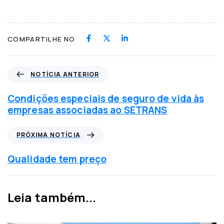
COMPARTILHE NO
N
NOTÍCIA ANTERIOR
o
t
Condições especiais de seguro de vida às
í
empresas associadas ao SETRANS
c
i
P
PRÓXIMA NOTÍCIA
a
r
a
ó
Qualidade tem preço
n
x
t
i
e
m
Leia também...
r
a
i
n
o
o