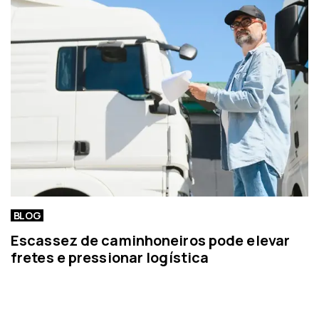
r
t
í
c
i
a
BLOG
Escassez de caminhoneiros pode elevar
fretes e pressionar logística