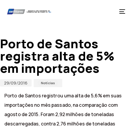
Skip
Skip
links
to
primary
Tog
navigation
nav
Skip
Published
Published
to
on:
in:
content
Porto de Santos
registra alta de 5%
em importações
29/09/2016
Notícias
Porto de Santos registrou uma alta de 5,6% em suas
importações no mês passado, na comparação com
agosto de 2015. Foram 2,92 milhões de toneladas
descarregadas, contra 2,76 milhões de toneladas