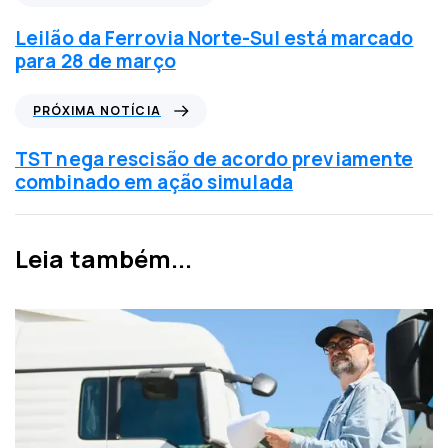
o
t
Leilão da Ferrovia Norte-Sul está marcado
í
para 28 de março
c
i
P
PRÓXIMA NOTÍCIA
a
r
a
ó
TST nega rescisão de acordo previamente
n
x
combinado em ação simulada
t
i
e
m
r
a
Leia também...
i
n
o
o
r
t
í
c
i
a