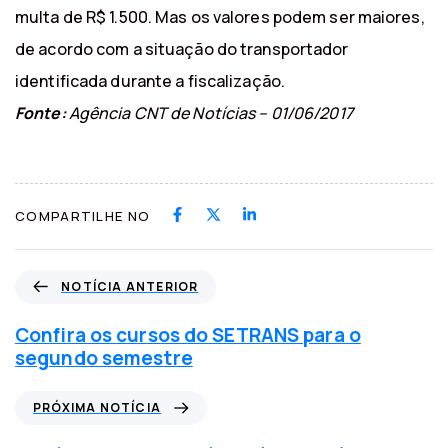
multa de R$ 1.500. Mas os valores podem ser maiores,
de acordo com a situação do transportador
identificada durante a fiscalização.
Fonte:
Agência CNT de Notícias – 01/06/2017
COMPARTILHE NO
N
NOTÍCIA ANTERIOR
o
t
Confira os cursos do SETRANS para o
í
segundo semestre
c
i
P
PRÓXIMA NOTÍCIA
a
r
a
ó