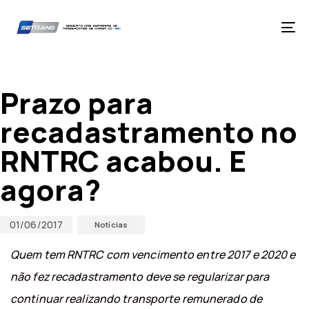
Skip
Skip
links
to
primary
Tog
navigation
nav
Skip
Published
Published
to
on:
in:
content
Prazo para
recadastramento no
RNTRC acabou. E
agora?
01/06/2017
Notícias
Quem tem RNTRC com vencimento entre 2017 e 2020 e
não fez recadastramento deve se regularizar para
continuar realizando transporte remunerado de