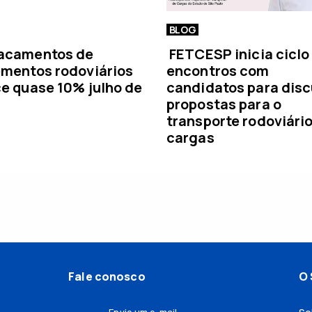
BLOG
acamentos de
FETCESP inicia ciclo
mentos rodoviários
encontros com
e quase 10% julho de
candidatos para disc
propostas para o
transporte rodoviári
cargas
Fale conosco
O 
Envie um e-mail