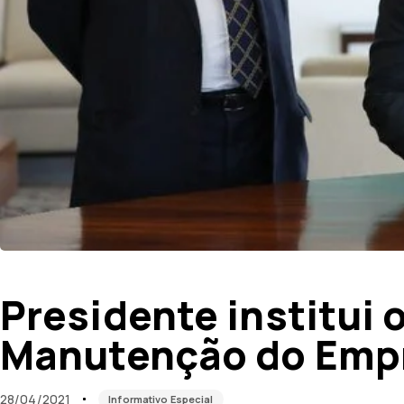
Published
Published
on:
in:
Presidente institui
Manutenção do Emp
28/04/2021
Informativo Especial