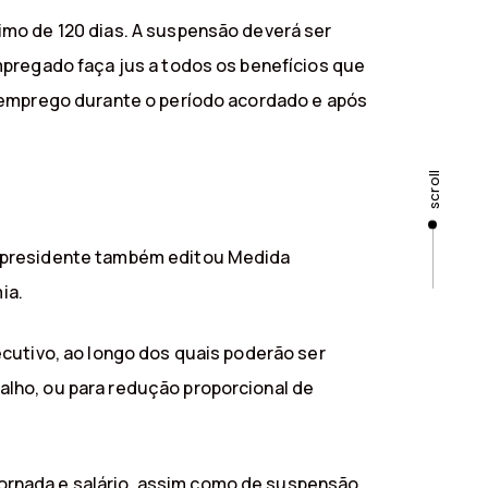
imo de 120 dias. A suspensão deverá ser
mpregado faça jus a todos os benefícios que
o emprego durante o período acordado e após
scroll
o presidente também editou Medida
ia.
cutivo, ao longo dos quais poderão ser
lho, ou para redução proporcional de
ornada e salário, assim como de suspensão