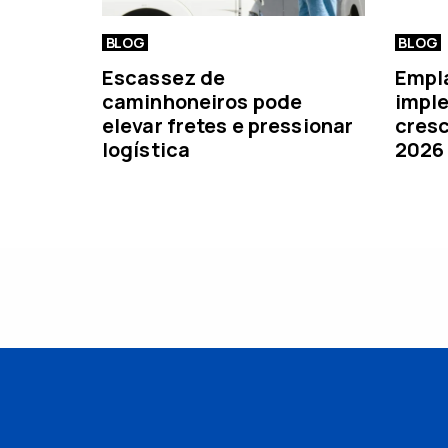
BLOG
BLOG
Escassez de
Empl
caminhoneiros pode
imple
elevar fretes e pressionar
cresc
logística
2026