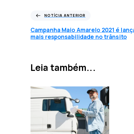
N
NOTÍCIA ANTERIOR
o
t
Campanha Maio Amarelo 2021 é lanç
í
mais responsabilidade no trânsito
c
i
a
a
Leia também...
n
t
e
r
i
o
r