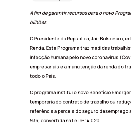
A fim de garantir recursos para o novo Progr
bilhões
O Presidente da República, Jair Bolsonaro, 
Renda. Este Programa traz medidas trabalhis
infecção humana pelo novo coronavírus (Covid
empresariais e a manutenção da renda do trab
todo o País.
O programa institui o novo Benefício Emerg
temporária do contrato de trabalho ou reduçã
referência a parcela do seguro desemprego 
936, convertida na Lei nº 14.020.