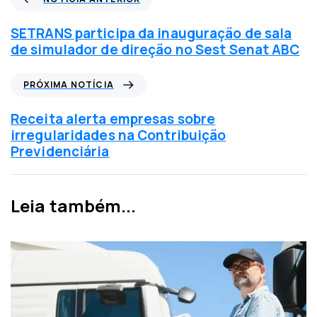
o
t
SETRANS participa da inauguração de sala
í
de simulador de direção no Sest Senat ABC
c
i
P
PRÓXIMA NOTÍCIA
a
r
a
ó
Receita alerta empresas sobre
n
x
irregularidades na Contribuição
t
i
Previdenciária
e
m
r
a
i
n
Leia também...
o
o
r
t
í
c
i
a