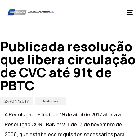
Skip
Skip
links
to
primary
Tog
navigation
nav
Skip
Published
Published
to
on:
in:
content
Publicada resolução
que libera circulação
de CVC até 91t de
PBTC
24/04/2017
Notícias
A Resolução nº 663, de 19 de abril de 2017 altera a
Resolução CONTRAN nº 211, de 13 de novembro de
2006, que estabelece requisitos necessários para