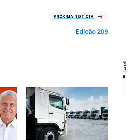
P
PRÓXIMA NOTÍCIA
r
ó
Edição 209
x
i
m
a
n
scroll
o
t
í
c
i
a