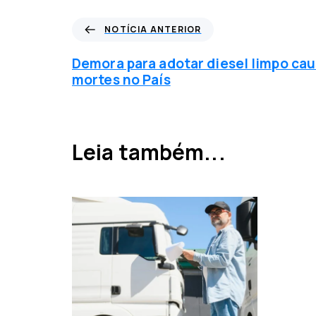
N
NOTÍCIA ANTERIOR
o
t
Demora para adotar diesel limpo cau
í
mortes no País
c
i
a
a
Leia também...
n
t
e
r
i
o
r