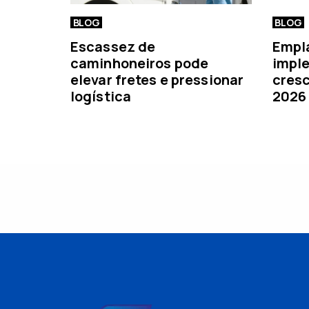
BLOG
BLOG
Escassez de
Empl
caminhoneiros pode
imple
elevar fretes e pressionar
cresc
logística
2026