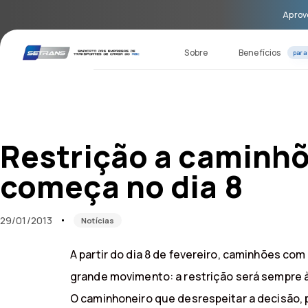
Skip
Skip
Aprove
links
to
primary
navigation
Sobre
Benefícios
para
Skip
to
content
Published
Published
on:
in:
Restrição a caminhõ
começa no dia 8
29/01/2013
Notícias
A partir do dia 8 de fevereiro, caminhões com
grande movimento: a restrição será sempre às
O caminhoneiro que desrespeitar a decisão, 