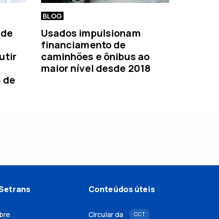
BLOG
 de
Usados impulsionam
financiamento de
utir
caminhões e ônibus ao
maior nível desde 2018
o de
Setrans
Conteúdos úteis
bre
Circular da
CCT