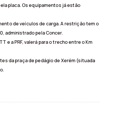
 pela placa. Os equipamentos já estão
mento de veículos de carga. A restrição tem o
40, administrado pela Concer.
TT e a PRF, valerá para o trecho entre o Km
antes da praça de pedágio de Xerém (situada
o.