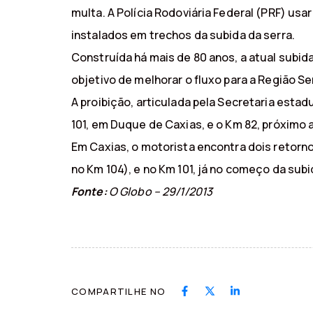
multa. A Polícia Rodoviária Federal (PRF) usa
instalados em trechos da subida da serra.
Construída há mais de 80 anos, a atual subid
objetivo de melhorar o fluxo para a Região S
A proibição, articulada pela Secretaria estad
101, em Duque de Caxias, e o Km 82, próximo 
Em Caxias, o motorista encontra dois retorno
no Km 104), e no Km 101, já no começo da subid
Fonte:
O Globo – 29/1/2013
COMPARTILHE NO