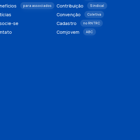
nefícios
Contribuição
para associados
Sindical
tícias
Convenção
Coletiva
socie-se
Cadastro
no RNTRC
ntato
Comjovem
ABC