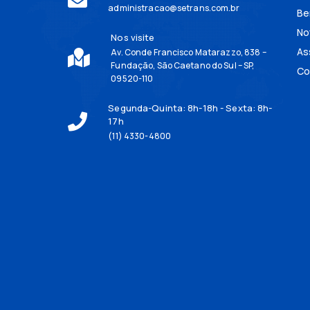
administracao@setrans.com.br
Be
No
Nos visite
As
Av. Conde Francisco Matarazzo, 838 –
Fundação, São Caetano do Sul – SP,
Co
09520-110
Segunda-Quinta: 8h-18h - Sexta: 8h-
17h
(11) 4330-4800