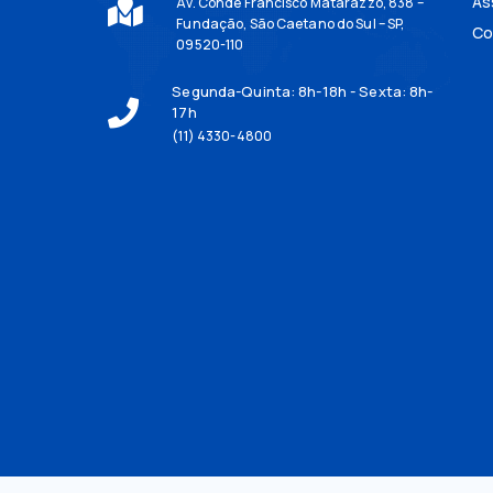
As
Av. Conde Francisco Matarazzo, 838 –
Fundação, São Caetano do Sul – SP,
Co
09520-110
Segunda-Quinta: 8h-18h - Sexta: 8h-
17h
(11) 4330-4800