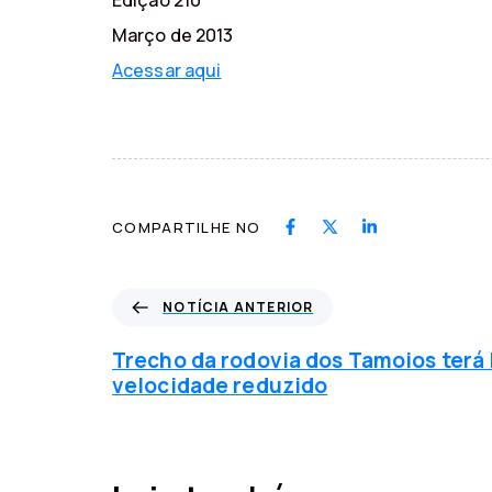
Edição 210
Março de 2013
Acessar aqui
COMPARTILHE NO
N
NOTÍCIA ANTERIOR
o
t
Trecho da rodovia dos Tamoios terá 
í
velocidade reduzido
c
i
a
a