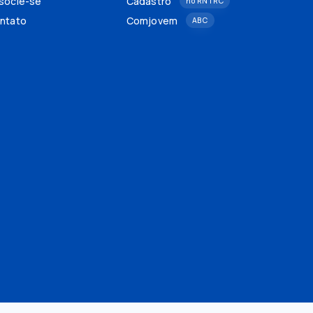
socie-se
Cadastro
no RNTRC
ntato
Comjovem
ABC