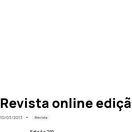
Published
Published
on:
in:
Revista online ediç
10/03/2013
Revista