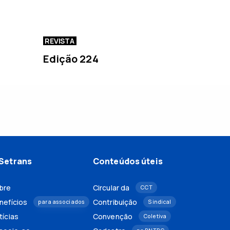
REVISTA
Edição 224
Setrans
Conteúdos úteis
bre
Circular da
CCT
nefícios
Contribuição
para associados
Sindical
tícias
Convenção
Coletiva