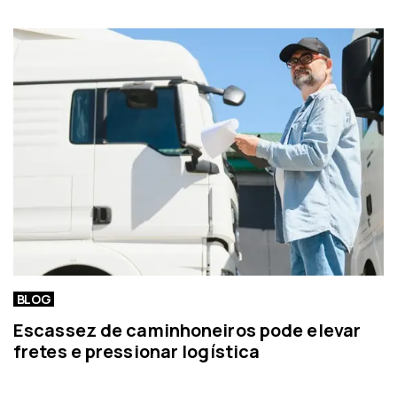
o
o
r
t
í
c
i
a
BLOG
Escassez de caminhoneiros pode elevar
fretes e pressionar logística