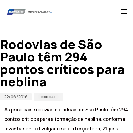
Skip
Skip
links
to
primary
Tog
navigation
nav
Skip
Published
Published
to
on:
in:
content
Rodovias de São
Paulo têm 294
pontos críticos para
neblina
22/06/2016
Notícias
As principais rodovias estaduais de São Paulo têm 294
pontos críticos para a formação de neblina, conforme
levantamento divulgado nesta terça-feira, 21, pela