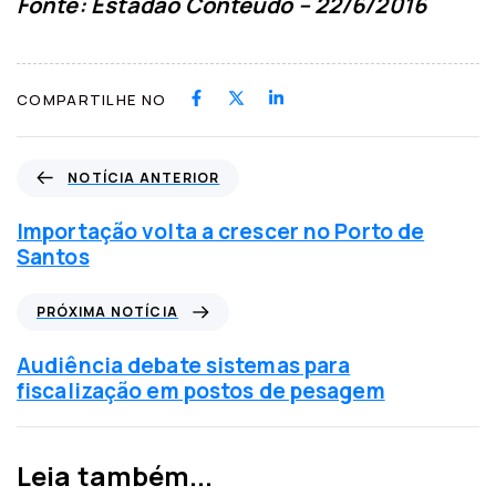
Fonte: Estadão Conteúdo – 22/6/2016
COMPARTILHE NO
N
NOTÍCIA ANTERIOR
o
t
Importação volta a crescer no Porto de
í
Santos
c
i
P
PRÓXIMA NOTÍCIA
a
r
a
ó
Audiência debate sistemas para
n
x
fiscalização em postos de pesagem
t
i
e
m
r
a
Leia também...
i
n