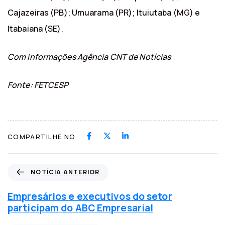
Cajazeiras (PB); Umuarama (PR); Ituiutaba (MG) e
Itabaiana (SE).
Com informações Agência CNT de Notícias
Fonte: FETCESP
COMPARTILHE NO
N
NOTÍCIA ANTERIOR
o
t
Empresários e executivos do setor
í
participam do ABC Empresarial
c