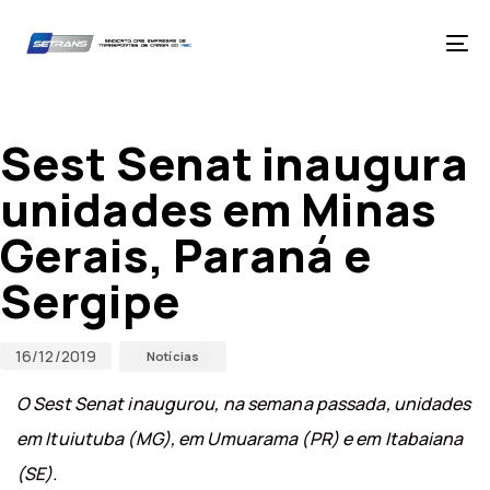
Skip
Skip
links
to
primary
Tog
navigation
nav
Skip
Published
Published
to
on:
in:
content
Sest Senat inaugura
unidades em Minas
Gerais, Paraná e
Sergipe
16/12/2019
Notícias
O Sest Senat inaugurou, na semana passada, unidades
em Ituiutuba (MG), em Umuarama (PR) e em Itabaiana
(SE).