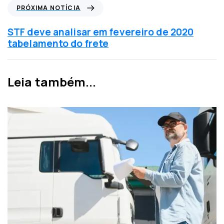
i
P
PRÓXIMA NOTÍCIA
a
r
a
ó
STF deve analisar em fevereiro de 2020
n
x
tabelamento do frete
t
i
e
m
r
a
Leia também...
i
n
o
o
r
t
í
c
i
a