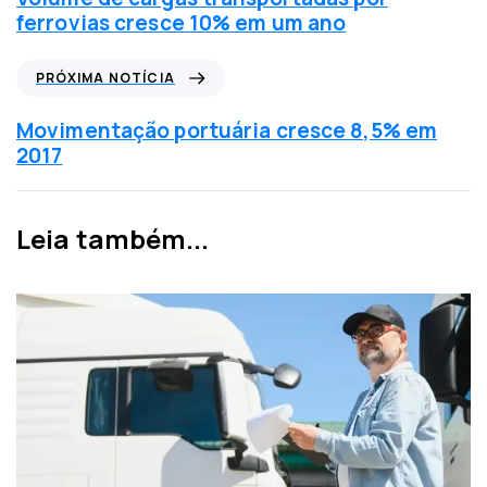
í
ferrovias cresce 10% em um ano
c
i
P
PRÓXIMA NOTÍCIA
a
r
a
ó
Movimentação portuária cresce 8,5% em
n
x
2017
t
i
e
m
r
a
Leia também...
i
n
o
o
r
t
í
c
i
a