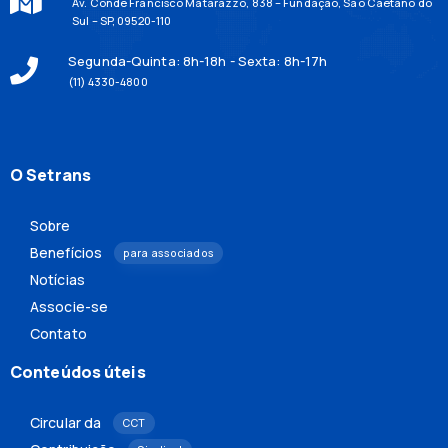
Av. Conde Francisco Matarazzo, 838 – Fundação, São Caetano do
Sul – SP, 09520-110
Segunda-Quinta: 8h-18h - Sexta: 8h-17h
(11) 4330-4800
O Setrans
Sobre
Benefícios
para associados
Notícias
Associe-se
Contato
Conteúdos úteis
Circular da
CCT