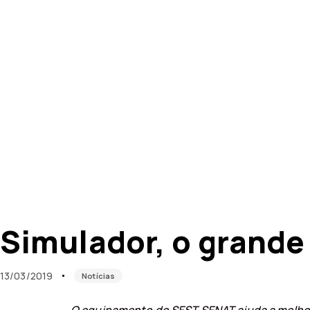
Published
Published
on:
in:
Simulador, o grande
13/03/2019
Notícias