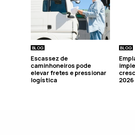
o
r
BLOG
BLOG
Escassez de
Empl
caminhoneiros pode
imple
elevar fretes e pressionar
cresc
logística
2026