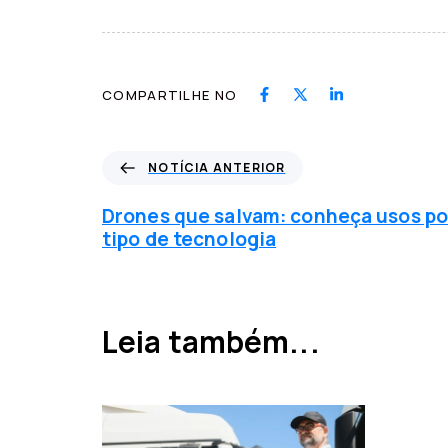
COMPARTILHE NO
N
NOTÍCIA ANTERIOR
o
t
Drones que salvam: conheça usos po
í
tipo de tecnologia
c
i
a
a
Leia também...
n
t
e
r
i