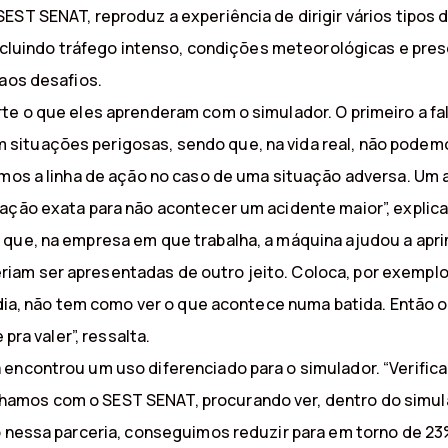
EST SENAT, reproduz a experiência de dirigir vários tipos 
 incluindo tráfego intenso, condições meteorológicas e pre
 aos desafios.
te o que eles aprenderam com o simulador. O primeiro a fal
situações perigosas, sendo que, na vida real, não podemo
emos a linha de ação no caso de uma situação adversa. Um 
ação exata para não acontecer um acidente maior”, explica
 que, na empresa em que trabalha, a máquina ajudou a apr
am ser apresentadas de outro jeito. Coloca, por exemplo
a dia, não tem como ver o que acontece numa batida. Então 
pra valer”, ressalta.
 encontrou um uso diferenciado para o simulador. “Verifi
amos com o SEST SENAT, procurando ver, dentro do simula
o nessa parceria, conseguimos reduzir para em torno de 23