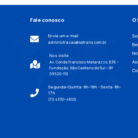
Fale conosco
O 
Envie um e-mail
So
administracao@setrans.com.br
Be
No
Nos visite
As
Av. Conde Francisco Matarazzo, 838 –
Fundação, São Caetano do Sul – SP,
Co
09520-110
Segunda-Quinta: 8h-18h - Sexta: 8h-
17h
(11) 4330-4800