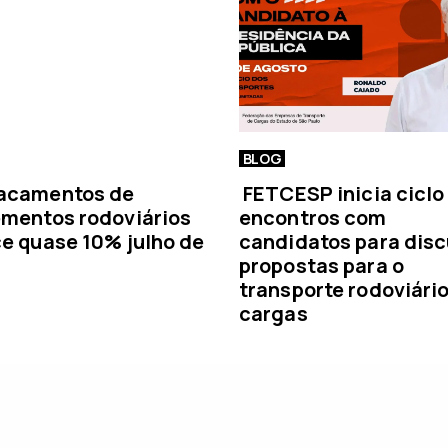
i
a
BLOG
acamentos de
FETCESP inicia ciclo
mentos rodoviários
encontros com
e quase 10% julho de
candidatos para disc
propostas para o
transporte rodoviári
cargas