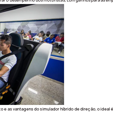
rar o desempenho dos motoristas, com ganhos para as emp
 e as vantagens do simulador híbrido de direção, o ideal