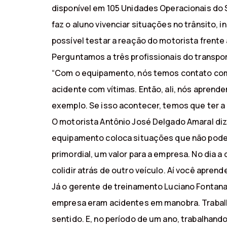
disponível em 105 Unidades Operacionais do S
faz o aluno vivenciar situações no trânsito,
possível testar a reação do motorista frente
Perguntamos a três profissionais do transpor
“Com o equipamento, nós temos contato com 
acidente com vítimas. Então, ali, nós aprend
exemplo. Se isso acontecer, temos que ter a 
O motorista Antônio José Delgado Amaral diz
equipamento coloca situações que não poderi
primordial, um valor para a empresa. No dia 
colidir atrás de outro veículo. Aí você aprende 
Já o gerente de treinamento Luciano Fontana
empresa eram acidentes em manobra. Trabalh
sentido. E, no período de um ano, trabalhand