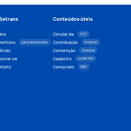
Setrans
Conteúdos úteis
bre
Circular da
CCT
nefícios
Contribuição
para associados
Sindical
tícias
Convenção
Coletiva
socie-se
Cadastro
no RNTRC
ntato
Comjovem
ABC